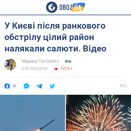
У Києві після ранкового
обстрілу цілий район
налякали салюти. Відео
Марина Погорілко
War
6.06.2022 00:07
137,5 т.
42
РУС