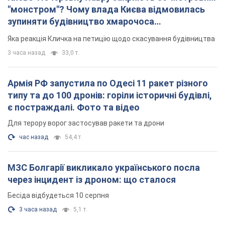
"монстром"? Чому влада Києва відмовилась
зупиняти будівництво хмарочоса
"московського вірянина"
Яка реакція Кличка на петицію щодо скасування будівництва
3 часа назад
33,0 т.
Армія РФ запустила по Одесі 11 ракет різного
типу та до 100 дронів: горіли історичні будівлі,
є постраждалі. Фото та відео
Для терору ворог застосував ракети та дрони
час назад
54,4 т.
МЗС Болгарії викликало українського посла
через інцидент із дроном: що сталося
Бесіда відбудеться 10 серпня
3 часа назад
5,1 т.