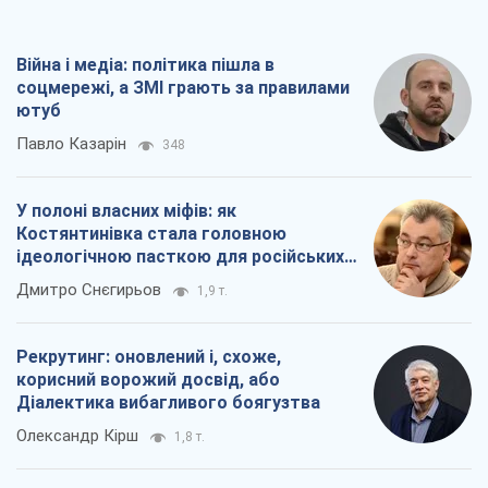
Війна і медіа: політика пішла в
соцмережі, а ЗМІ грають за правилами
ютуб
Павло Казарін
348
У полоні власних міфів: як
Костянтинівка стала головною
ідеологічною пасткою для російських
окупантів
Дмитро Снєгирьов
1,9 т.
Рекрутинг: оновлений і, схоже,
корисний ворожий досвід, або
Діалектика вибагливого боягузтва
Олександр Кірш
1,8 т.