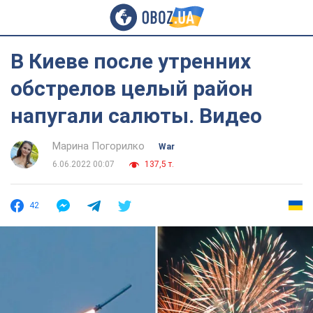
В Киеве после утренних
обстрелов целый район
напугали салюты. Видео
Марина Погорилко
War
6.06.2022 00:07
137,5 т.
42