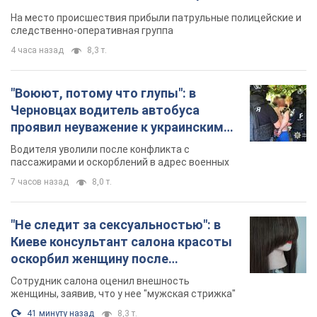
протокол. Видео
На место происшествия прибыли патрульные полицейские и
следственно-оперативная группа
4 часа назад
8,3 т.
"Воюют, потому что глупы": в
Черновцах водитель автобуса
проявил неуважение к украинским
военным и поплатился за это.
Водителя уволили после конфликта с
Видео
пассажирами и оскорблений в адрес военных
7 часов назад
8,0 т.
"Не следит за сексуальностью": в
Киеве консультант салона красоты
оскорбил женщину после
химиотерапии, разгорелся скандал.
Сотрудник салона оценил внешность
Фото
женщины, заявив, что у нее "мужская стрижка"
41 минуту назад
8,3 т.