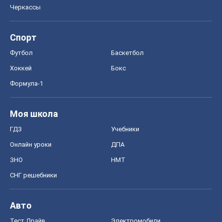
Черкассы
Спорт
Футбол
Баскетбол
Хоккей
Бокс
Формула-1
Моя школа
ГДЗ
Учебники
Онлайн уроки
ДПА
ЗНО
НМТ
СНГ решебники
Авто
Тест Драйв
Электромобили