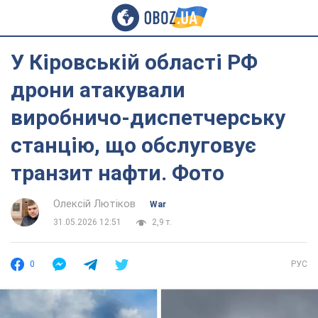
У Кіровській області РФ
дрони атакували
виробничо-диспетчерську
станцію, що обслуговує
транзит нафти. Фото
Олексій Лютіков
War
31.05.2026 12:51
2,9 т.
0
РУС