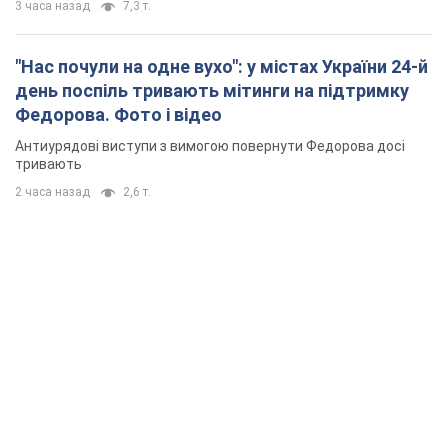
3 часа назад
7,3 т.
"Нас почули на одне вухо": у містах України 24-й
день поспіль тривають мітинги на підтримку
Федорова. Фото і відео
Антиурядові виступи з вимогою повернути Федорова досі
тривають
2 часа назад
2,6 т.