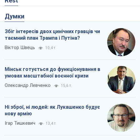
Rest
Думки
Збіг інтересів двох цинічних гравців чи
таємний план Трампа і Путіна?
Віктор Швець
10,4 т.
Мінськ готується до функціонування в
умовах масштабної воєнної кризи
Олександр Левченко
15,6 т.
Ні зброї, ні людей: як Лукашенко будує
нову армію
Ігар Тишкевич
13,4 т.