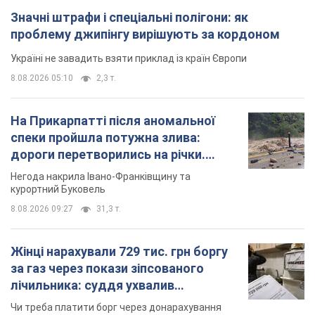
Значні штрафи і спеціальні полігони: як
проблему джипінгу вирішують за кордоном
Україні не завадить взяти приклад із країн Європи
8.08.2026 05:10
2,3 т.
На Прикарпатті після аномальної
спеки пройшла потужна злива:
дороги перетворились на річки.
Відео
Негода накрила Івано-Франківщину та
курортний Буковель
8.08.2026 09:27
31,3 т.
Жінці нарахували 729 тис. грн боргу
за газ через покази зіпсованого
лічильника: суддя ухвалив
неочікуване рішення
Чи треба платити борг через донарахування