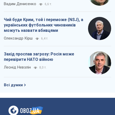
Вадим Денисенко
6,6 т.
Чий буде Крим, той і переможе (NSJ), а
українських футбольних чиновників
можуть назвати вбивцями
Олександр Кірш
6,4 т.
Захід проспав загрозу: Росія може
перевірити НАТО війною
Леонід Невзлін
8,0 т.
Всі думки