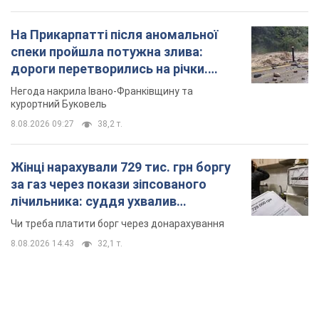
На Прикарпатті після аномальної
спеки пройшла потужна злива:
дороги перетворились на річки.
Відео
Негода накрила Івано-Франківщину та
курортний Буковель
8.08.2026 09:27
38,2 т.
Жінці нарахували 729 тис. грн боргу
за газ через покази зіпсованого
лічильника: суддя ухвалив
неочікуване рішення
Чи треба платити борг через донарахування
8.08.2026 14:43
32,1 т.