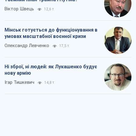
Віктор Швець
12,6 т.
Мінськ готується до функціонування в
умовах масштабної воєнної кризи
Олександр Левченко
17,5 т.
Ні зброї, ні людей: як Лукашенко будує
нову армію
Ігар Тишкевич
14,8 т.