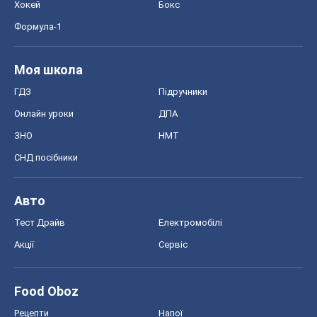
Хокей
Бокс
Формула-1
Моя школа
ГДЗ
Підручники
Онлайн уроки
ДПА
ЗНО
НМТ
СНД посібники
Авто
Тест Драйв
Електромобілі
Акції
Сервіс
Food Oboz
Рецепти
Напої