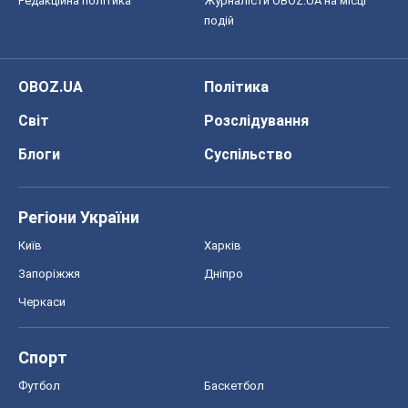
Редакційна політика
Журналісти OBOZ.UA на місці
подій
OBOZ.UA
Політика
Світ
Розслідування
Блоги
Суспільство
Регіони України
Київ
Харків
Запоріжжя
Дніпро
Черкаси
Спорт
Футбол
Баскетбол