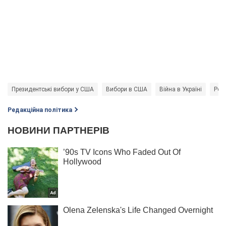
Президентські вибори у США
Вибори в США
Війна в Україні
Росі
Редакційна політика