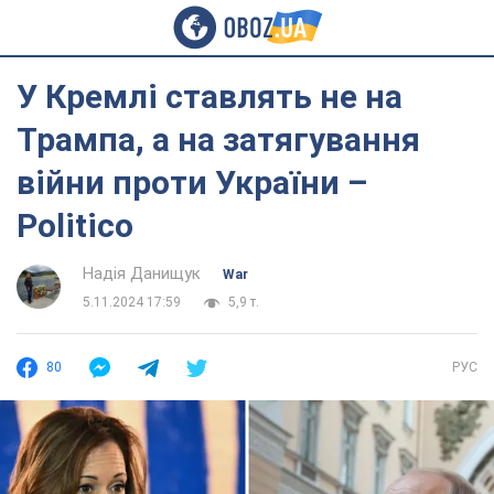
У Кремлі ставлять не на
Трампа, а на затягування
війни проти України –
Politico
Надія Данищук
War
5.11.2024 17:59
5,9 т.
80
РУС