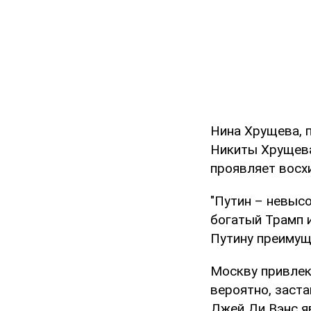
Нина Хрущева, 
Никиты Хрущева
проявляет восх
"Путин – невыс
богатый Трамп 
Путину преимущ
Москву привлек
вероятно, заста
Джей Ди Вэнс я