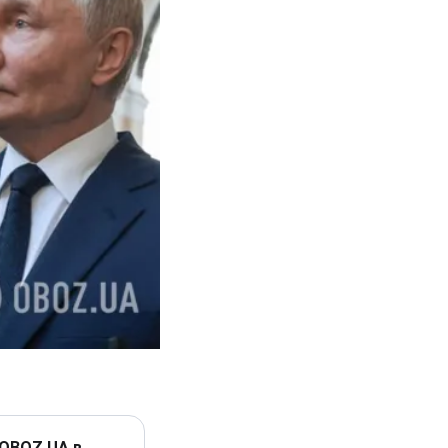
 OBOZ.UA в