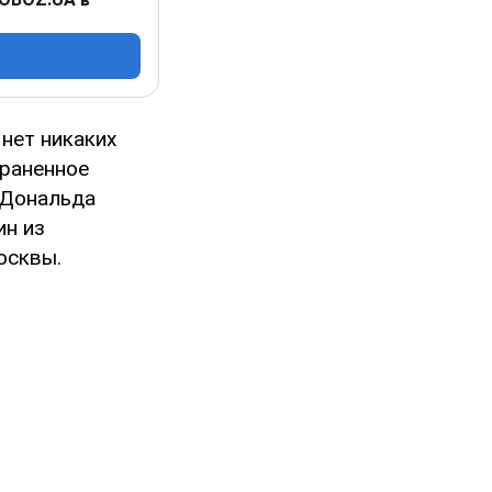
, нет никаких
траненное
 Дональда
ин из
осквы.