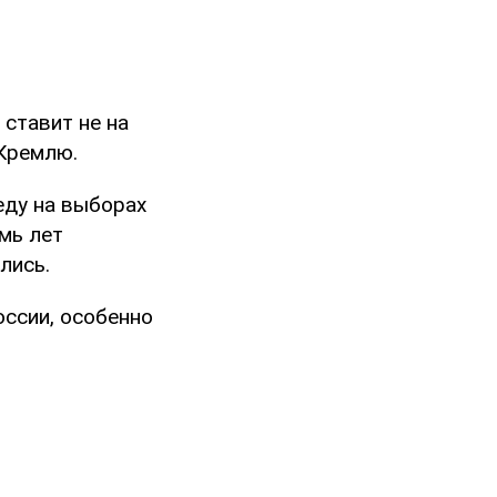
 ставит не на
 Кремлю.
еду на выборах
емь лет
лись.
ссии, особенно