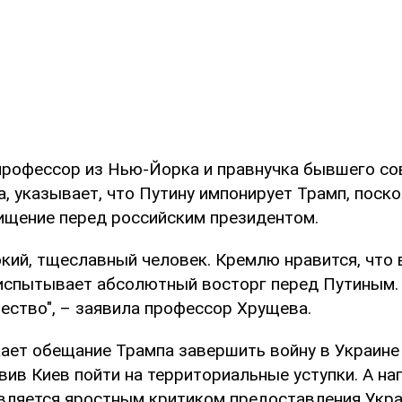
профессор из Нью-Йорка и правнучка бывшего со
, указывает, что Путину импонирует Трамп, поско
ищение перед российским президентом.
окий, тщеславный человек. Кремлю нравится, что 
испытывает абсолютный восторг перед Путиным.
ество", – заявила профессор Хрущева.
ает обещание Трампа завершить войну в Украине 
вив Киев пойти на территориальные уступки. А на
вляется яростным критиком предоставления Укр