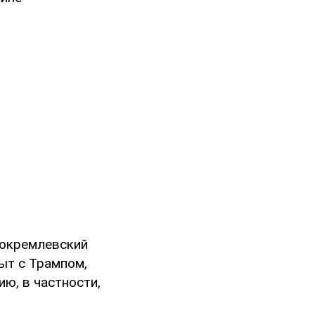
рокремлевский
ыт с Трампом,
ю, в частности,