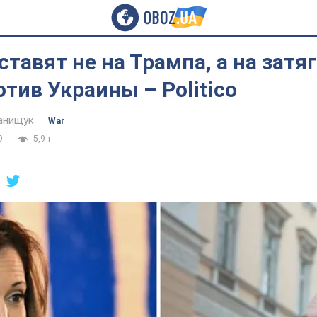
ставят не на Трампа, а на затя
тив Украины – Politico
анищук
War
9
5,9 т.