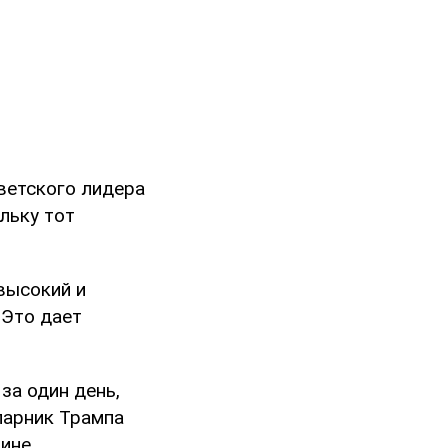
ветского лидера
льку тот
высокий и
 Это дает
за один день,
парник Трампа
аине