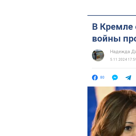
В Кремле 
войны про
Надежда Д
5.11.2024 17:5
80