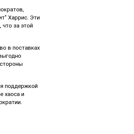
мократов,
т" Харрис. Эти
 что за этой
во в поставках
 выгодно
 стороны
ся поддержкой
е хаоса и
ократии.