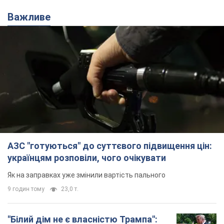
Важливе
АЗС "готуються" до суттєвого підвищення цін:
українцям розповіли, чого очікувати
Як на заправках уже змінили вартість пального
9 годин тому
23,0 т.
"Білий дім не є власністю Трампа":