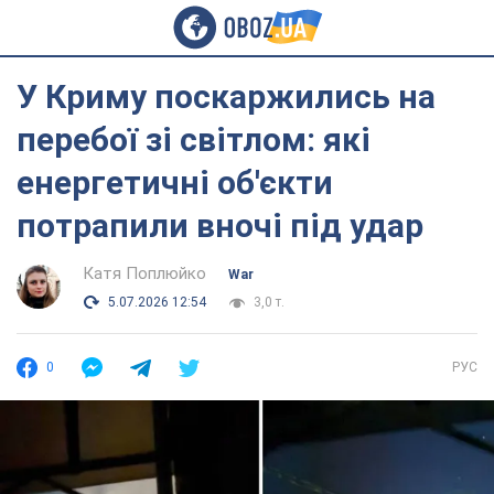
У Криму поскаржились на
перебої зі світлом: які
енергетичні об'єкти
потрапили вночі під удар
Катя Поплюйко
War
5.07.2026 12:54
3,0 т.
0
РУС