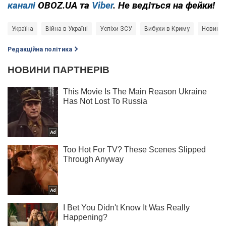
каналі
OBOZ.UA та
Viber
. Не ведіться на фейки!
Україна
Війна в Україні
Успіхи ЗСУ
Вибухи в Криму
Новини 
Редакційна політика