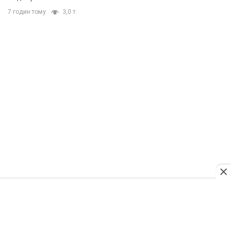
7 годин тому
3,0 т.