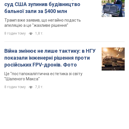
суд США зупинив будівництво
бальної зали за $400 млн
Трамп вже заявив, що негайно подасть
апеляцію а це "жахливе рішення"
8 годин тому
1,8 т.
Війна змінює не лише тактику: в НГУ
показали інженерні рішення проти
російських FPV-дронів. Фото
Це "постапокаліптична естетика зі світу
"Шаленого Макса"
8 годин тому
7,0 т.