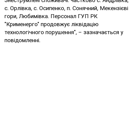
Знеструмлені споживачі: частково с. Андріївка,
с. Орлівка, с. Осипенко, п. Сонячний, Мекензієві
гори, Любимівка. Персонал ГУП РК
"Крименерго" продовжує ліквідацію
технологічного порушення", – зазначається у
повідомленні.