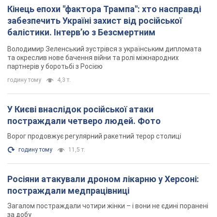
Кінець епохи "фактора Трампа": хто насправді
забезпечить Україні захист від російської
балістики. Інтерв’ю з Безсмертним
Володимир Зеленський зустрівся з українським дипломата
та окреслив нове бачення війни та ролі міжнародних
партнерів у боротьбі з Росією
годину тому
4,3 т.
У Києві внаслідок російської атаки
постраждали четверо людей. Фото
Ворог продовжує регулярний ракетний терор столиці
годину тому
11,5 т.
Росіяни атакували дроном лікарню у Херсоні:
постраждали медпрацівниці
Загалом постраждали чотири жінки – і вони не єдині поранені
за добу