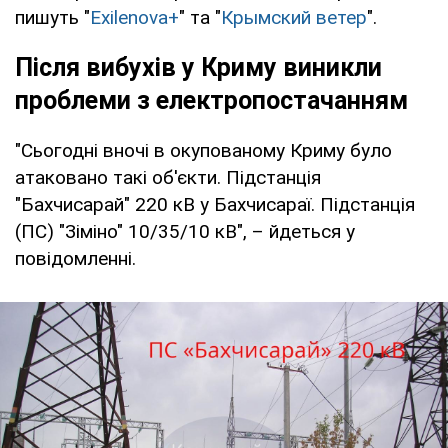
пишуть "
Exilenova+
" та "
Крымский ветер
".
Після вибухів у Криму виникли
проблеми з електропостачанням
"Сьогодні вночі в окупованому Криму було
атаковано такі об'єкти. Підстанція
"Бахчисарай" 220 кВ у Бахчисараї. Підстанція
(ПС) "Зіміно" 10/35/10 кВ", – йдеться у
повідомленні.