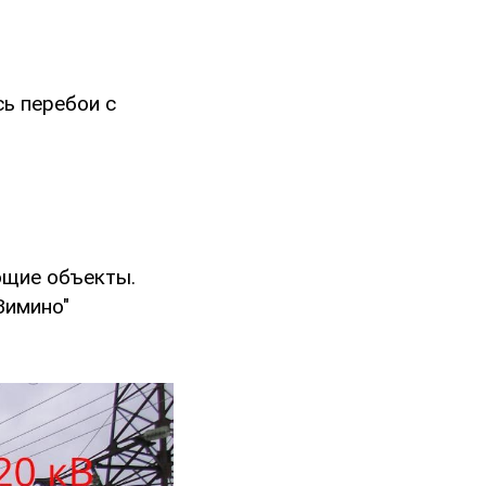
сь перебои с
ющие объекты.
Зимино"