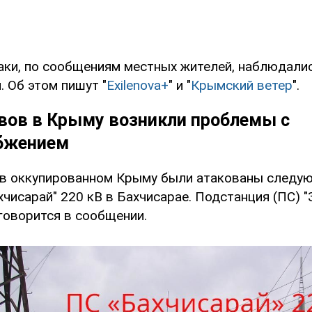
таки, по сообщениям местных жителей, наблюдали
 Об этом пишут "
Exilenova+
" и "
Крымский ветер
".
вов в Крыму возникли проблемы с
бжением
 в оккупированном Крыму были атакованы следу
чисарай" 220 кВ в Бахчисарае. Подстанция (ПС) "
 говорится в сообщении.