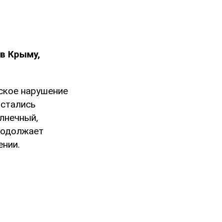
в Крыму,
ское нарушение
остались
олнечный,
родолжает
ении.