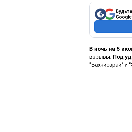
Будьте
Google
В ночь на 5 ию
взрывы.
Под уд
"Бахчисарай" и "