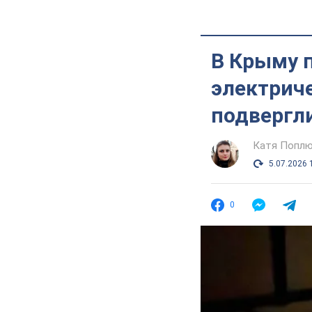
В Крыму 
электрич
подвергл
Катя Попл
5.07.2026 
0