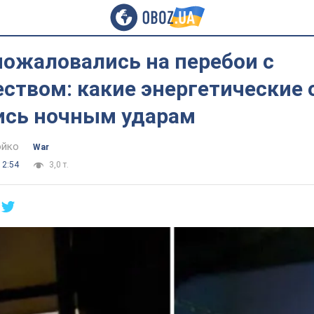
пожаловались на перебои с
еством: какие энергетические
ись ночным ударам
юйко
War
12:54
3,0 т.