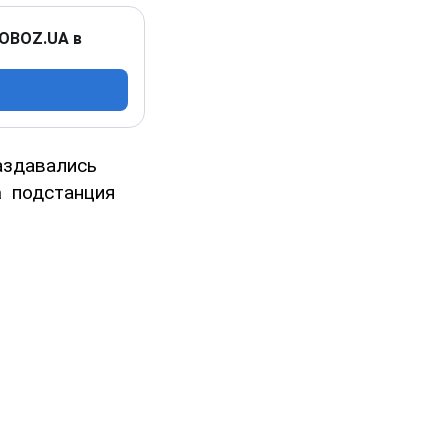
 OBOZ.UA в
раздавались
та
подстанция