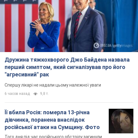
Дружина тяжкохворого Джо Байдена назвала
перший симптом, який сигналізував про його
"агресивний" рак
Спершу лікарі не надали цьому належної уваги
6 часов назад
9,8 т.
Її вбила Росія: померла 13-річна
дівчинка, поранена внаслідок
російської атаки на Сумщину. Фото
Того дня під час російського обстрілу загинули