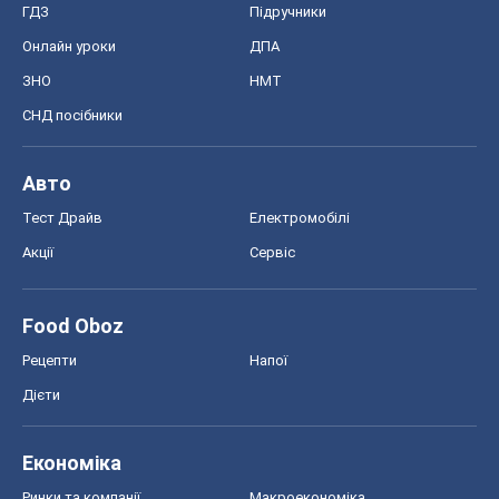
ГДЗ
Підручники
Онлайн уроки
ДПА
ЗНО
НМТ
СНД посібники
Авто
Тест Драйв
Електромобілі
Акції
Сервіс
Food Oboz
Рецепти
Напої
Дієти
Економіка
Ринки та компанії
Макроекономіка