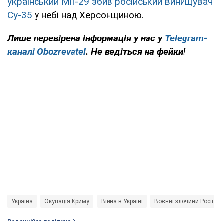
український МіГ-29 збив російський винищувач
Су-35
у небі над Херсонщиною.
Лише перевірена інформація у нас у
Telegram-
каналі Obozrevatel
. Не ведіться на фейки!
Україна
Окупація Криму
Війна в Україні
Воєнні злочини Росії