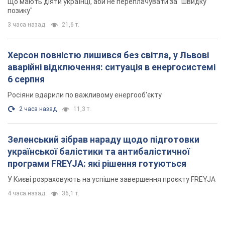
Що мають діяти українці, аби не переплачувати за "швидку
позику"
3 часа назад
21,6 т.
Херсон повністю лишився без світла, у Львові
аварійні відключення: ситуація в енергосистемі
6 серпня
Росіяни вдарили по важливому енергооб'єкту
2 часа назад
11,3 т.
Зеленський зібрав нараду щодо підготовки
української балістики та антибалістичної
програми FREYJA: які рішення готуються
У Києві розраховують на успішне завершення проєкту FREYJA
4 часа назад
36,1 т.