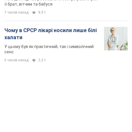
її брат, вітчим та бабуся
7 часов назад
8,9 т.
Чому в СРСР лікарі носили лише білі
халати
У цьому був як практичний, так і символічний
сенс
6 часов назад
2,3 т.