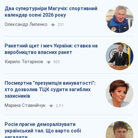
Два супертурніри Магучіх: спортивний
календар осені 2026 року
Олександр Липенко
231
Ракетний щит і меч України: ставка на
виробництво власних ракет
Кирило Татарінов
903
Посмертна "презумпція винуватості":
хто дозволив ТЦК судити загиблих
захисників
Марина Ставнійчук
2,9 т.
Росія прагне деморалізувати
український тил. Що варто собі
нагадати