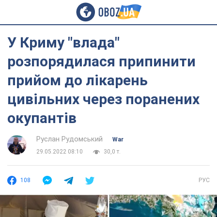
У Криму "влада"
розпорядилася припинити
прийом до лікарень
цивільних через поранених
окупантів
Руслан Рудомський
War
29.05.2022 08:10
30,0 т.
108
РУС