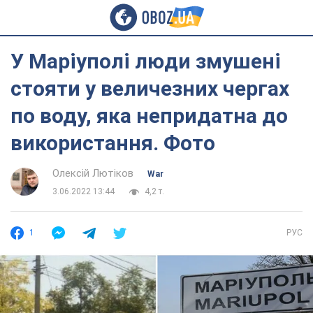
У Маріуполі люди змушені
стояти у величезних чергах
по воду, яка непридатна до
використання. Фото
Олексій Лютіков
War
3.06.2022 13:44
4,2 т.
1
РУС