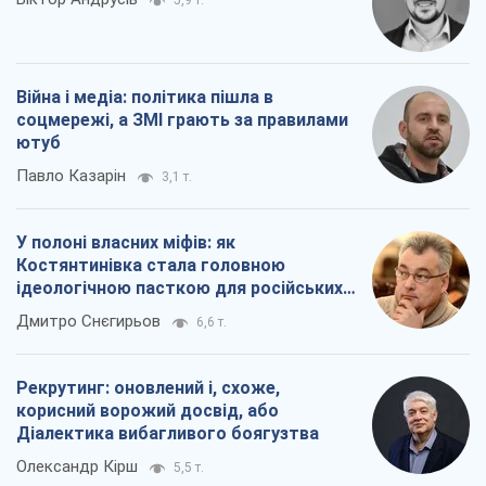
5,9 т.
Війна і медіа: політика пішла в
соцмережі, а ЗМІ грають за правилами
ютуб
Павло Казарін
3,1 т.
У полоні власних міфів: як
Костянтинівка стала головною
ідеологічною пасткою для російських
окупантів
Дмитро Снєгирьов
6,6 т.
Рекрутинг: оновлений і, схоже,
корисний ворожий досвід, або
Діалектика вибагливого боягузтва
Олександр Кірш
5,5 т.