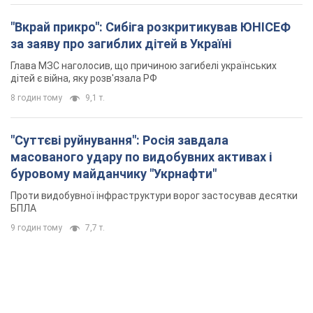
"Вкрай прикро": Сибіга розкритикував ЮНІСЕФ
за заяву про загиблих дітей в Україні
Глава МЗС наголосив, що причиною загибелі українських
дітей є війна, яку розв'язала РФ
8 годин тому
9,1 т.
"Суттєві руйнування": Росія завдала
масованого удару по видобувних активах і
буровому майданчику "Укрнафти"
Проти видобувної інфраструктури ворог застосував десятки
БПЛА
9 годин тому
7,7 т.