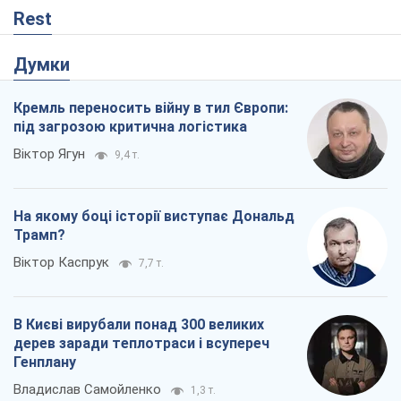
Rest
Думки
Кремль переносить війну в тил Європи:
під загрозою критична логістика
Віктор Ягун
9,4 т.
На якому боці історії виступає Дональд
Трамп?
Віктор Каспрук
7,7 т.
В Києві вирубали понад 300 великих
дерев заради теплотраси і всупереч
Генплану
Владислав Самойленко
1,3 т.