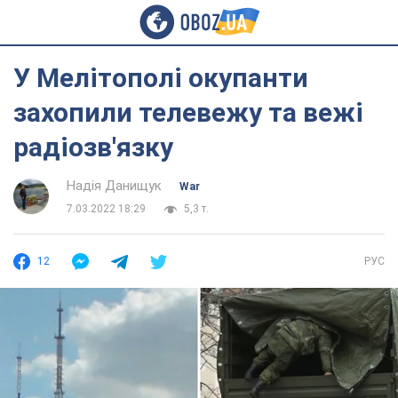
У Мелітополі окупанти
захопили телевежу та вежі
радіозв'язку
Надія Данищук
War
7.03.2022 18:29
5,3 т.
12
РУС