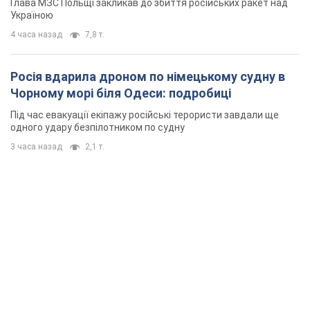
Глава МЗС Польщі закликав до збиття російських ракет над
Україною
4 часа назад
7,8 т.
Росія вдарила дроном по німецькому судну в
Чорному морі біля Одеси: подробиці
Під час евакуації екіпажу російські терористи завдали ще
одного удару безпілотником по судну
3 часа назад
2,1 т.