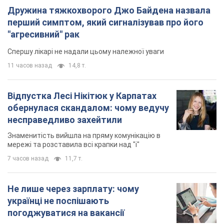
Дружина тяжкохворого Джо Байдена назвала
перший симптом, який сигналізував про його
"агресивний" рак
Спершу лікарі не надали цьому належної уваги
11 часов назад
14,8 т.
Відпустка Лесі Нікітюк у Карпатах
обернулася скандалом: чому ведучу
несправедливо захейтили
Знаменитість вийшла на пряму комунікацію в
мережі та розставила всі крапки над "і"
7 часов назад
11,7 т.
Не лише через зарплату: чому
українці не поспішають
погоджуватися на вакансії