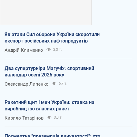
Як атаки Сил оборони України скоротили
експорт російських нафтопродуктів
Андрій Клименко
2,3 т.
Два супертурніри Магучіх: спортивний
календар осені 2026 року
Олександр Липенко
6,7 т.
Ракетний щит і меч України: ставка на
виробництво власних ракет
Кирило Татарінов
3,0 т.
Посмертна "презумпція винуватості": хто