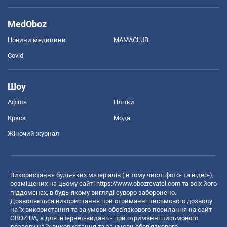
MedOboz
Новини медицини
MAMACLUB
Covid
Шоу
Афіша
Плітки
Краса
Мода
Жіночий журнал
Використання будь-яких матеріалів ( в тому числі фото- та відео-),
розміщених на цьому сайті
https://www.obozrevatel.com
та всіх його
піддоменах, в будь-якому вигляді суворо заборонено.
Дозволяється використання при отриманні письмового дозволу
на їх використання та за умови обов'язкового посилання на сайт
OBOZ.UA, а для інтернет-видань - при отриманні письмового
дозволу на їх використання та за умови обов'язкового