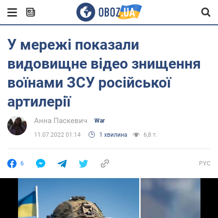
У мережі показали
видовищне відео знищення
воїнами ЗСУ російської
артилерії
Анна Паскевич
War
11.07.2022 01:14
1 хвилина
6,8 т.
6
РУС