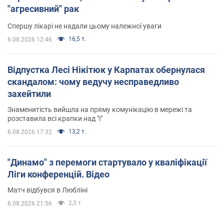
"агресивний" рак
Спершу лікарі не надали цьому належної уваги
16,5 т.
6.08.2026 12:46
Відпустка Лесі Нікітюк у Карпатах обернулася
скандалом: чому ведучу несправедливо
захейтили
Знаменитість вийшла на пряму комунікацію в мережі та
розставила всі крапки над "і"
13,2 т.
6.08.2026 17:32
"Динамо" з перемоги стартувало у кваліфікації
Ліги конференцій. Відео
Матч відбувся в Любліні
2,3 т.
6.08.2026 21:56