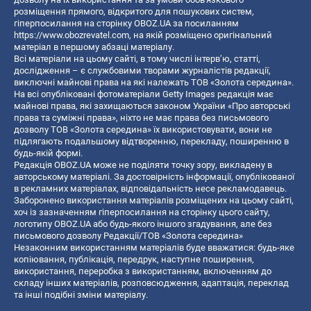
розміщення прямого, відкритого для пошукових систем,
гіперпосилання на сторінку OBOZ.UA за посиланням
https://www.obozrevatel.com
, на якій розміщено оригінальний
матеріал в першому абзаці матеріалу.
Всі матеріали на цьому сайті, в тому числі інтерв’ю, статті,
дослідження – є службовими творами журналістів редакції,
виключні майнові права на які належать ТОВ «Золота середина».
На всі опубліковані фотоматеріали Getty Images редакція має
майнові права, які захищаються законом України «Про авторські
права та суміжні права», ніхто не має права без письмового
дозволу ТОВ «Золота середина» їх використовувати, вони не
підлягають подальшому відтворенню, перекладу, поширенню в
будь-якій формі.
Редакція OBOZ.UA може не поділяти точку зору, викладену в
авторському матеріалі. За достовірність інформації, опублікованої
в рекламних матеріалах, відповідальність несе рекламодавець.
Заборонено використання матеріалів розміщених на цьому сайті,
хоч із зазначенням гіперпосилання на сторінку цього сайту,
логотипу OBOZ.UA або будь-якого іншого згадування, але без
письмового дозволу Редакції/ТОВ «Золота середина»
Незаконним використанням матеріалів буде вважатися: будь-яке
копiювання, публiкацiя, передрук, наступне поширення,
використання, переробка з використанням, включенням до
складу інших матеріалів, розповсюдження, адаптація, переклад
та інші подібні зміни матеріалу.