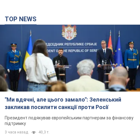
TOP NEWS
"Ми вдячні, але цього замало": Зеленський
закликав посилити санкції проти Росії
Президент подякував європейським партнерам за фінансову
підтримку
3 часа назад
40,3 т.