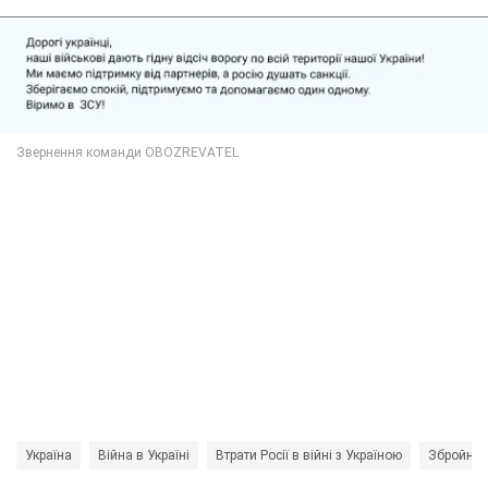
Україна
Війна в Україні
Втрати Росії в війні з Україною
Збройні 