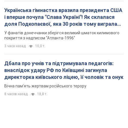
Українська гімнастка вразила президента США
і вперше почула "Слава Україні"! Як склалася
доля Подкопаєвої, яка 30 років тому виграла
"золото" Олімпіади
У фанатів донеччанки зберігся великий шматок килимового
покриття з надписом "Атланта-1996"
3 часа назад
10,0 т.
Дбала про учнів та підтримувала педагогів:
внаслідок удару РФ по Київщині загинула
директорка київського ліцею, її чоловік та онук
Вічна пам'ять жертвам російського терору
8 часов назад
18,8 т.