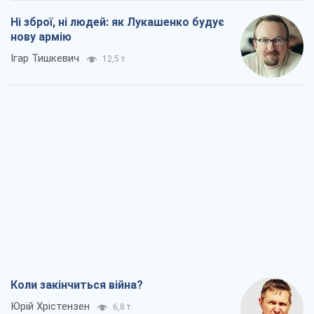
Ні зброї, ні людей: як Лукашенко будує
нову армію
Ігар Тишкевич
12,5 т.
Коли закінчиться війна?
Юрій Хрістензен
6,8 т.