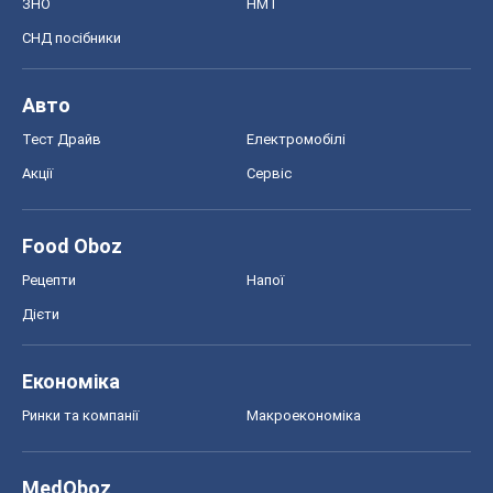
ЗНО
НМТ
СНД посібники
Авто
Тест Драйв
Електромобілі
Акції
Сервіс
Food Oboz
Рецепти
Напої
Дієти
Економіка
Ринки та компанії
Макроекономіка
MedOboz