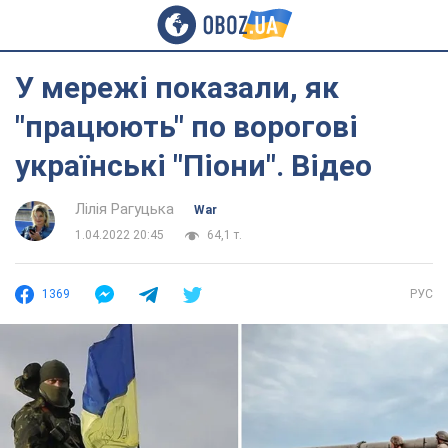
У мережі показали, як
"працюють" по ворогові
українські "Піони". Відео
Лілія Рагуцька
War
1.04.2022 20:45
64,1 т.
1369
РУС