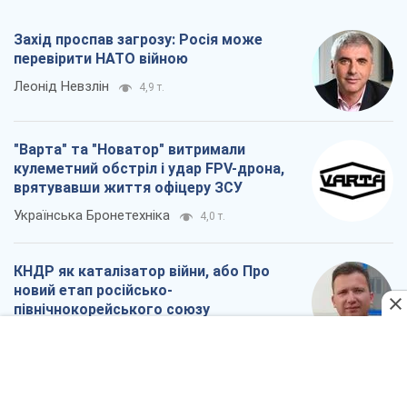
Захід проспав загрозу: Росія може
перевірити НАТО війною
Леонід Невзлін
4,9 т.
"Варта" та "Новатор" витримали
кулеметний обстріл і удар FPV-дрона,
врятувавши життя офіцеру ЗСУ
Українська Бронетехніка
4,0 т.
КНДР як каталізатор війни, або Про
новий етап російсько-
північнокорейського союзу
Олексій Кущ
4,1 т.
Вихід до еліти ЧС та тріумф "Сокола":