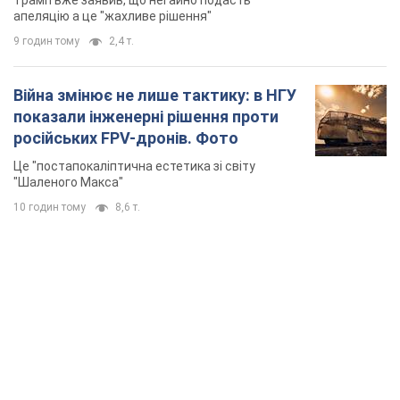
Трамп вже заявив, що негайно подасть
апеляцію а це "жахливе рішення"
9 годин тому
2,4 т.
Війна змінює не лише тактику: в НГУ
показали інженерні рішення проти
російських FPV-дронів. Фото
Це "постапокаліптична естетика зі світу
"Шаленого Макса"
10 годин тому
8,6 т.