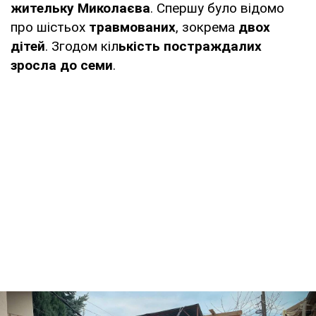
жительку Миколаєва
. Спершу було відомо
про шістьох
травмованих
, зокрема
двох
дітей
. Згодом кіл
ькість постраждалих
зросла до семи
.