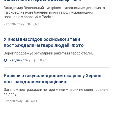
Володимир Зеленський зустрівся з українським дипломата
та окреслив нове бачення війни та ролі міжнародних
партнерів у боротьбі з Росією
2 години тому
9,6 т.
У Києві внаслідок російської атаки
постраждали четверо людей. Фото
Ворог продовжує регулярний ракетний терор столиці
2 години тому
18,9 т.
Росіяни атакували дроном лікарню у Херсоні:
постраждали медпрацівниці
Загалом постраждали чотири жінки – і вони не єдині поранені
за добу
8 годин тому
4,0 т.