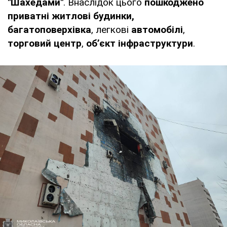
"Шахедами"
. Внаслідок цього
пошкоджено
приватні житлові будинки,
багатоповерхівка
, легкові
автомобілі
,
торговий центр
,
об’єкт інфраструктури
.