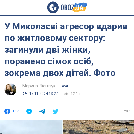
У Миколаєві агресор вдарив
по житловому сектору:
загинули дві жінки,
поранено сімох осіб,
зокрема двох дітей. Фото
Марина Ліснічук
War
17.11.2024 13:27
12,1 т.
107
РУС