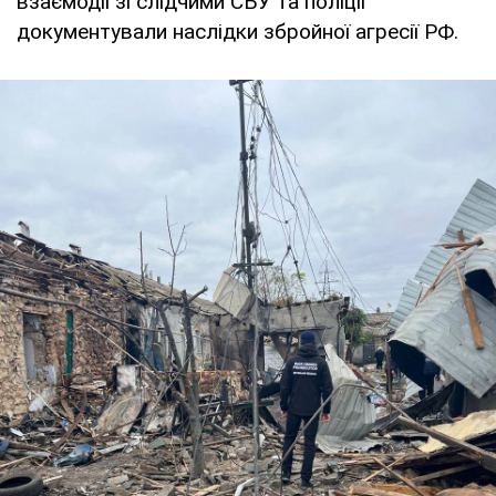
взаємодії зі слідчими СБУ та поліції
документували наслідки збройної агресії РФ.