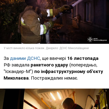
За
даними ДСНС
, ще ввечері
16 листопада
РФ завдала
ракетного удару
(попередньо,
"Іскандер-М")
по інфраструктурному об’єкту
Миколаєва
. Постраждалих немає.