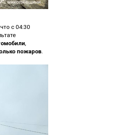
, что с 04:30
льтате
томобили
,
колько пожаров
.