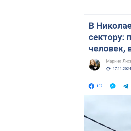
В Никола
сектору:
человек, 
Марина Лис
17.11.2024
107