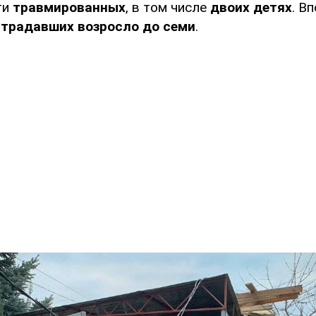
ти
травмированных
, в том числе
двоих детях
. В
страдавших возросло
до семи
.