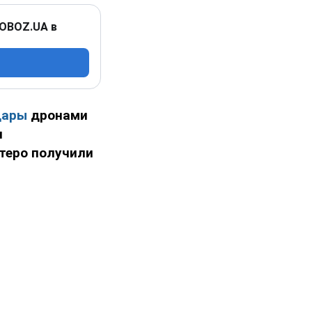
 OBOZ.UA в
дары
дронами
я
стеро получили