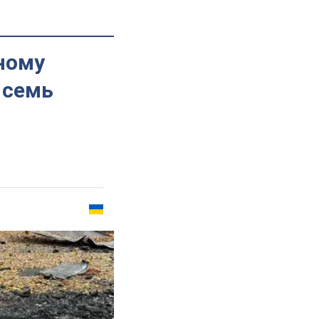
ному
 семь