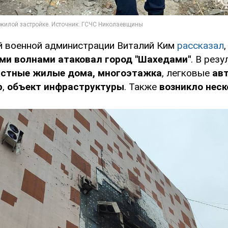
й военной администрации Виталий Ким
рассказал
ими волнами атаковал
город "Шахедами"
. В резу
стные жилые дома, многоэтажка
, легковые
ав
р
,
объект инфраструктуры
. Также
возникло нес