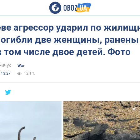
еве агрессор ударил по жилищ
 погибли две женщины, ранены
в том числе двое детей. Фото
ничук
War
 13:27
12,1 т.