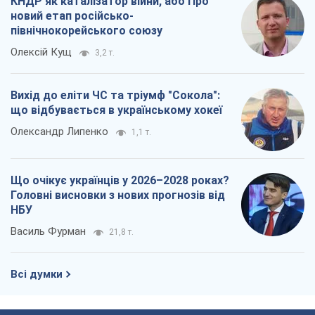
КНДР як каталізатор війни, або Про
новий етап російсько-
північнокорейського союзу
Олексій Кущ
3,2 т.
Вихід до еліти ЧС та тріумф "Сокола":
що відбувається в українському хокеї
Олександр Липенко
1,1 т.
Що очікує українців у 2026–2028 роках?
Головні висновки з нових прогнозів від
НБУ
Василь Фурман
21,8 т.
Всі думки