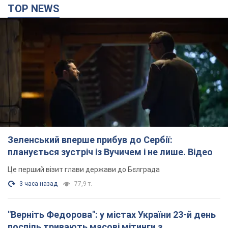
TOP NEWS
Зеленський вперше прибув до Сербії:
планується зустріч із Вучичем і не лише. Відео
Це перший візит глави держави до Бєлграда
3 часа назад
77,9 т.
"Верніть Федорова": у містах України 23-й день
поспіль тривають масові мітинги з