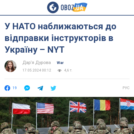
У НАТО наближаються до
відправки інструкторів в
Україну – NYT
Дар'я Дурова
War
17.05.2024 00:12
4,6 т.
19
РУС