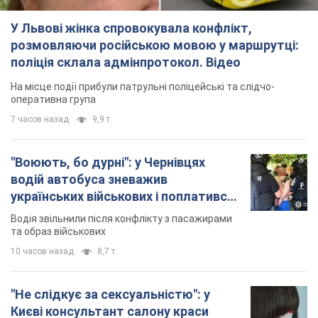
У Львові жінка спровокувала конфлікт,
розмовляючи російською мовою у маршрутці:
поліція склала адмінпротокол. Відео
На місце події прибули патрульні поліцейські та слідчо-
оперативна група
7 часов назад
9,9 т.
"Воюють, бо дурні": у Чернівцях
водій автобуса зневажив
українських військових і поплатився.
Відео
Водія звільнили після конфлікту з пасажирами
та образ військових
10 часов назад
8,7 т.
"Не слідкує за сексуальністю": у
Києві консультант салону краси