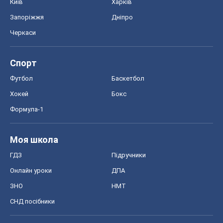
Київ
Харків
Запоріжжя
Дніпро
Черкаси
Спорт
Футбол
Баскетбол
Хокей
Бокс
Формула-1
Моя школа
ГДЗ
Підручники
Онлайн уроки
ДПА
ЗНО
НМТ
СНД посібники