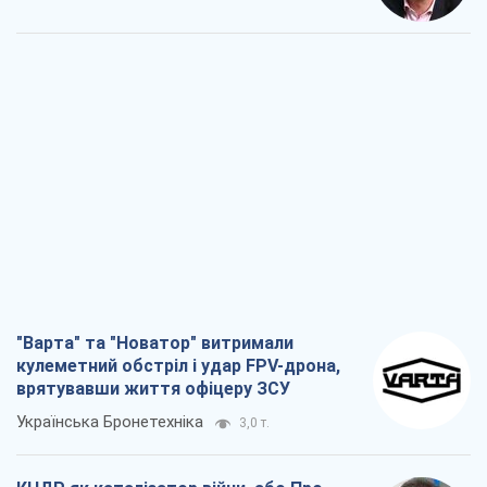
"Варта" та "Новатор" витримали
кулеметний обстріл і удар FPV-дрона,
врятувавши життя офіцеру ЗСУ
Українська Бронетехніка
3,0 т.