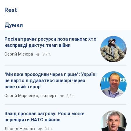
Rest
Думки
Росія втрачає ресурси поза планом: хто
насправді диктує темп війни
Сергій Місюра
8,7 т.
"Ми вже проходили через гірше": Україні
не варто піддаватися зневірі через
ракетний терор
Сергій Марченко, експерт
8,2 т.
Захід проспав загрозу: Росія може
перевірити НАТО війною
Леонід Невзлін
3,1 т.