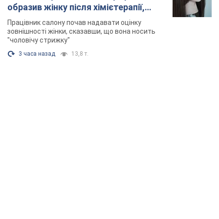
образив жінку після хімієтерапії,
розгорівся скандал. Фото
Працівник салону почав надавати оцінку
зовнішності жінки, сказавши, що вона носить
"чоловічу стрижку"
3 часа назад
13,8 т.