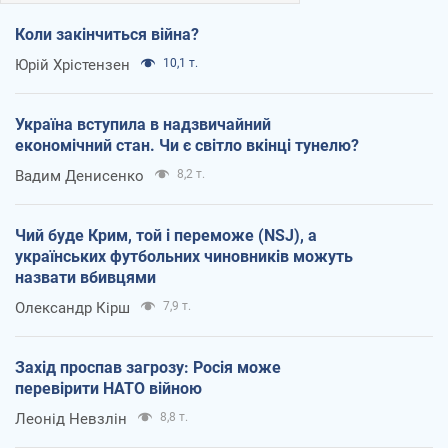
Коли закінчиться війна?
Юрій Хрістензен
10,1 т.
Україна вступила в надзвичайний
економічний стан. Чи є світло вкінці тунелю?
Вадим Денисенко
8,2 т.
Чий буде Крим, той і переможе (NSJ), а
українських футбольних чиновників можуть
назвати вбивцями
Олександр Кірш
7,9 т.
Захід проспав загрозу: Росія може
перевірити НАТО війною
Леонід Невзлін
8,8 т.