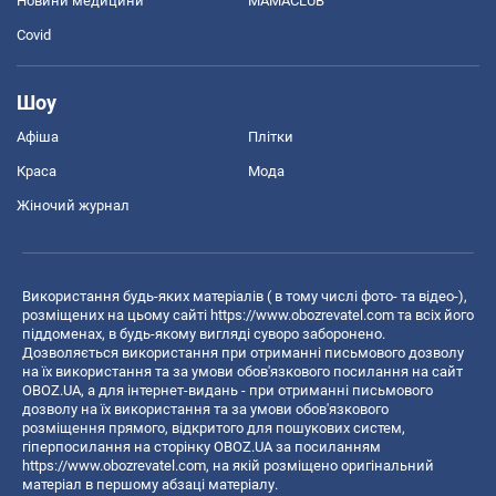
Новини медицини
MAMACLUB
Covid
Шоу
Афіша
Плітки
Краса
Мода
Жіночий журнал
Використання будь-яких матеріалів ( в тому числі фото- та відео-),
розміщених на цьому сайті
https://www.obozrevatel.com
та всіх його
піддоменах, в будь-якому вигляді суворо заборонено.
Дозволяється використання при отриманні письмового дозволу
на їх використання та за умови обов'язкового посилання на сайт
OBOZ.UA, а для інтернет-видань - при отриманні письмового
дозволу на їх використання та за умови обов'язкового
розміщення прямого, відкритого для пошукових систем,
гіперпосилання на сторінку OBOZ.UA за посиланням
https://www.obozrevatel.com
, на якій розміщено оригінальний
матеріал в першому абзаці матеріалу.