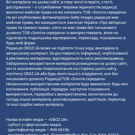
Всі матеріали на цьому сайті, в тому числі інтерв’ю, статті,
дослідження – є службовими творами журналістів редакції,
виключні майнові права на які належать ТОВ «Золота середина».
На всі опубліковані фотоматеріали Getty Images редакція має
майнові права, які захищаються законом України «Про авторські
права та суміжні права», ніхто не має права без письмового
дозволу ТОВ «Золота середина» їх використовувати, вони не
підлягають подальшому відтворенню, перекладу, поширенню в
будь-якій формі.
Редакція OBOZ.UA може не поділяти точку зору, викладену в
авторському матеріалі. За достовірність інформації, опублікованої
в рекламних матеріалах, відповідальність несе рекламодавець.
Заборонено використання матеріалів розміщених на цьому сайті,
хоч із зазначенням гіперпосилання на сторінку цього сайту,
логотипу OBOZ.UA або будь-якого іншого згадування, але без
письмового дозволу Редакції/ТОВ «Золота середина»
Незаконним використанням матеріалів буде вважатися: будь-яке
копiювання, публiкацiя, передрук, наступне поширення,
використання, переробка з використанням, включенням до
складу інших матеріалів, розповсюдження, адаптація, переклад
та інші подібні зміни матеріалу.
Назва онлайн медіа — «OBOZ.UA»
- суб'єкт у сфері онлайн медіа;
- ідентифікатор медіа — R40-06156;
- поштова адреса — вул. Деревообробна, буд. 7, м. Київ, 01013;