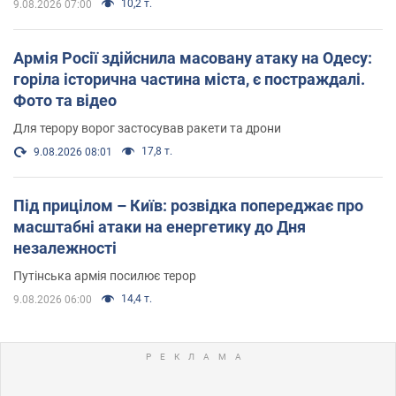
10,2 т.
9.08.2026 07:00
Армія Росії здійснила масовану атаку на Одесу:
горіла історична частина міста, є постраждалі.
Фото та відео
Для терору ворог застосував ракети та дрони
17,8 т.
9.08.2026 08:01
Під прицілом – Київ: розвідка попереджає про
масштабні атаки на енергетику до Дня
незалежності
Путінська армія посилює терор
14,4 т.
9.08.2026 06:00