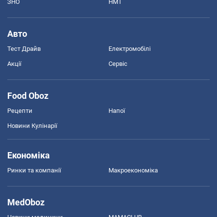
ЗНО
НМТ
Авто
Тест Драйв
Електромобілі
Акції
Сервіс
Food Oboz
Рецепти
Напої
Новини Кулінарії
Економіка
Ринки та компанії
Макроекономіка
MedOboz