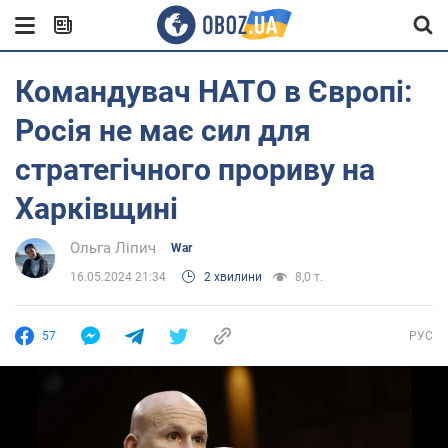
Командувач НАТО в Європі:
Росія не має сил для
стратегічного прориву на
Харківщині
Ольга Ліпич
War
16.05.2024 21:34
2 хвилини
8,0 т.
57
РУС