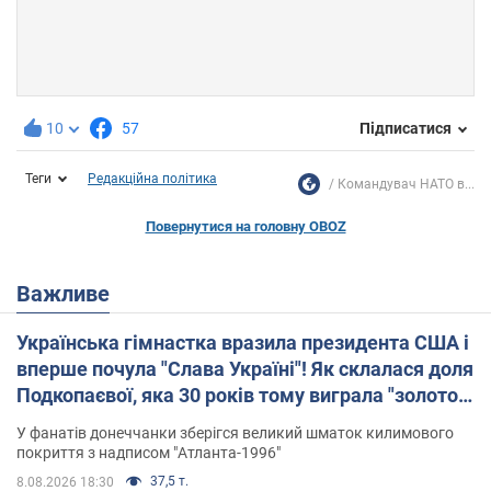
10
57
Підписатися
Теги
Редакційна політика
Командувач НАТО в...
Повернутися на головну OBOZ
Важливе
Українська гімнастка вразила президента США і
вперше почула "Слава Україні"! Як склалася доля
Подкопаєвої, яка 30 років тому виграла "золото"
Олімпіади
У фанатів донеччанки зберігся великий шматок килимового
покриття з надписом "Атланта-1996"
37,5 т.
8.08.2026 18:30