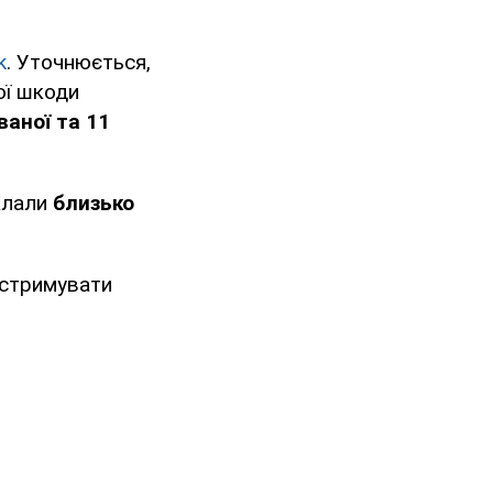
k
. Уточнюється,
ої шкоди
ваної та 11
склали
близько
 стримувати