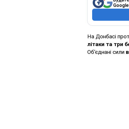
Google
На Донбасі прот
літаки та три б
Об'єднані сили
в