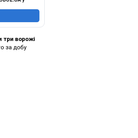
и три ворожі
го за добу