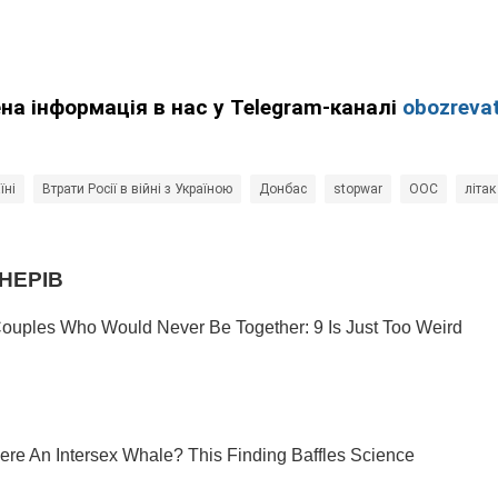
ена інформація в нас у Telegram-каналі
obozrevat
їні
Втрати Росії в війні з Україною
Донбас
stopwar
ООС
літак