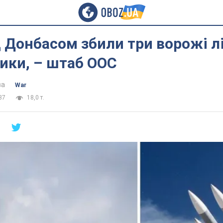
д Донбасом збили три ворожі лі
ики, – штаб ООС
ва
War
37
18,0 т.