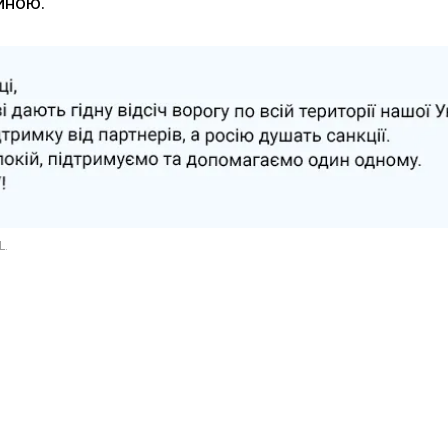
иною.