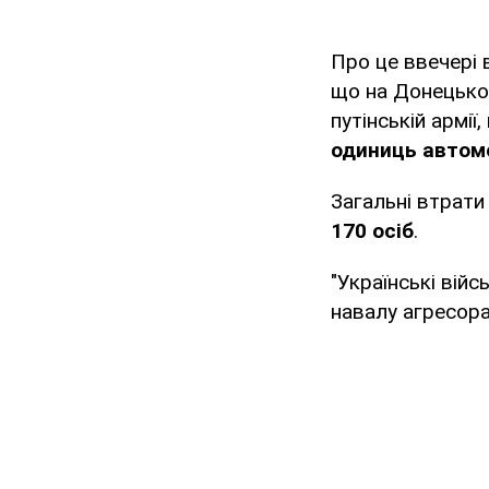
Про це ввечері
що на Донецьком
путінській армії
одиниць автомо
Загальні втрати
170 осіб
.
"Українські вій
навалу агресора