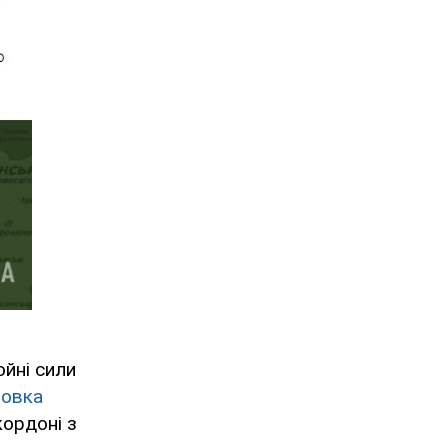
йні сили
цовка
кордоні з