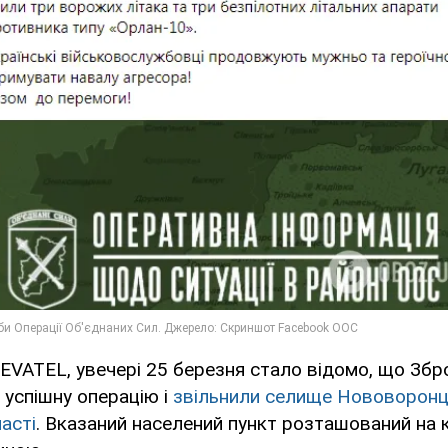
VATEL, увечері 25 березня стало відомо, що Збро
 успішну операцію і
звільнили селище Нововорон
асті
. Вказаний населений пункт розташований на 