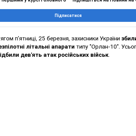
Підписатися
ягом п'ятниці, 25 березня, захисники України
збил
езпілотні літальні апарати
типу "Орлан-10". Усьо
ідбили дев'ять атак російських військ
.