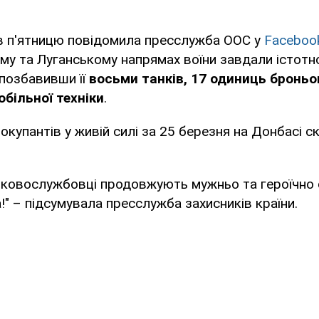
 в п'ятницю повідомила пресслужба ООС у
Faceboo
у та Луганському напрямах воїни завдали істотн
, позбавивши її
восьми танків, 17 одиниць броньо
більної техніки
.
 окупантів у живій силі за 25 березня на Донбасі 
ськовослужбовці продовжують мужньо та героїчно
!" – підсумувала пресслужба захисників країни.