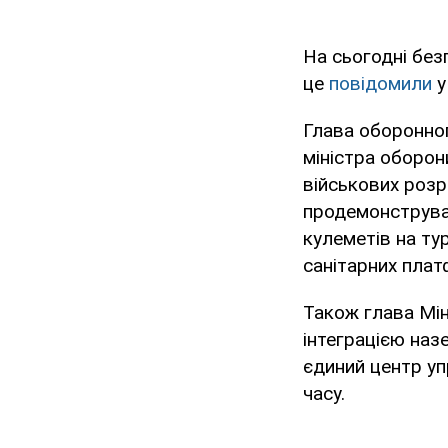
На сьогодні без
це
повідомили
у
Глава оборонног
міністра оборон
військових розр
продемонструва
кулеметів на ту
санітарних плат
Також глава Мін
інтеграцією наз
єдиний центр уп
часу.