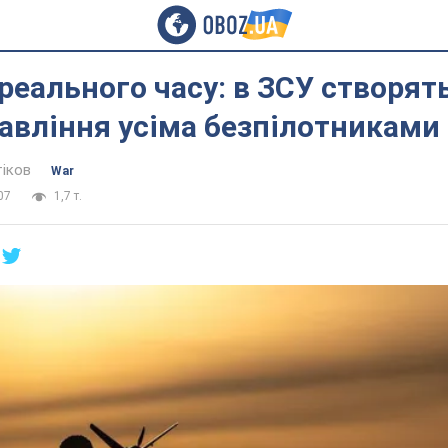
реального часу: в ЗСУ створят
авління усіма безпілотниками
тіков
War
07
1,7 т.