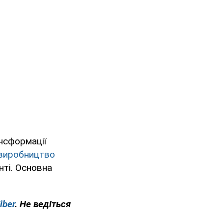
нсформації
виробництво
онті. Основна
iber
. Не ведіться