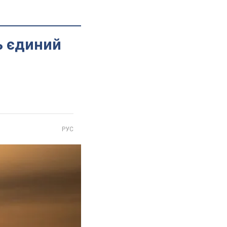
ь єдиний
РУС