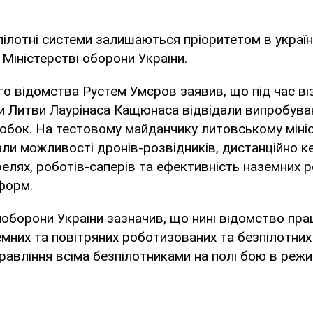
пілотні системи залишаються пріоритетом в українс
 Міністерстві оборони України.
о відомства Рустем Умєров заявив, що під час віз
и Литви Лаурінаса Кащюнаса відвідали випробуван
обок. На тестовому майданчику литовському міні
ли можливості дронів-розвідників, дистанційно к
релях, роботів-саперів та ефективність наземних 
форм.
оборони України зазначив, що нині відомство пр
емних та повітряних роботизованих та безпілотних
равління всіма безпілотниками на полі бою в реж