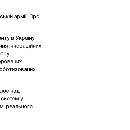
ькій армії. Про
иту в Україну
ня інноваційних
стру
ерованих
роботизованих
ацює над
 систем у
имі реального