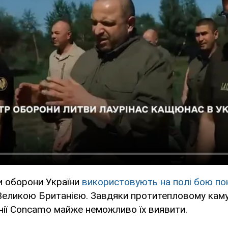
и оборони України
використовують на полі бою по
 Великою Британією. Завдяки протитепловому кам
нії Concamo майже неможливо їх виявити.