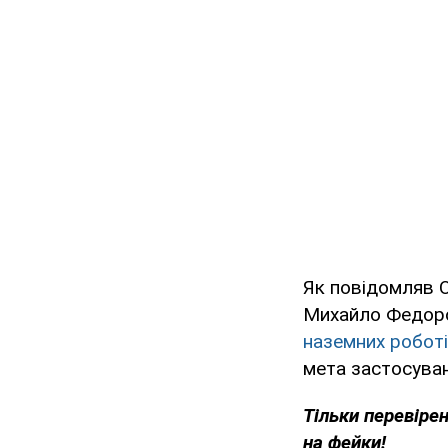
Як повідомляв O
Михайло Федоро
наземних робот
мета застосуван
Тільки
перевірен
на фейки!