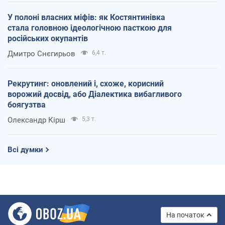
У полоні власних міфів: як Костянтинівка
стала головною ідеологічною пасткою для
російських окупантів
Дмитро Снєгирьов
6,4 т.
Рекрутинг: оновлений і, схоже, корисний
ворожий досвід, або Діалектика вибагливого
боягузтва
Олександр Кірш
5,3 т.
Всі думки
На початок