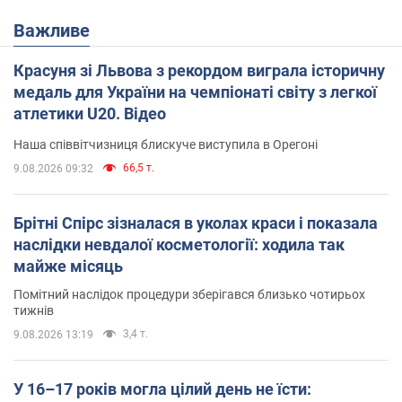
Важливе
Красуня зі Львова з рекордом виграла історичну
медаль для України на чемпіонаті світу з легкої
атлетики U20. Відео
Наша співвітчизниця блискуче виступила в Орегоні
66,5 т.
9.08.2026 09:32
Брітні Спірс зізналася в уколах краси і показала
наслідки невдалої косметології: ходила так
майже місяць
Помітний наслідок процедури зберігався близько чотирьох
тижнів
3,4 т.
9.08.2026 13:19
У 16–17 років могла цілий день не їсти: