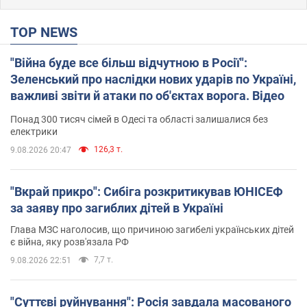
TOP NEWS
"Війна буде все більш відчутною в Росії":
Зеленський про наслідки нових ударів по Україні,
важливі звіти й атаки по об'єктах ворога. Відео
Понад 300 тисяч сімей в Одесі та області залишалися без
електрики
126,3 т.
9.08.2026 20:47
"Вкрай прикро": Сибіга розкритикував ЮНІСЕФ
за заяву про загиблих дітей в Україні
Глава МЗС наголосив, що причиною загибелі українських дітей
є війна, яку розв'язала РФ
7,7 т.
9.08.2026 22:51
"Суттєві руйнування": Росія завдала масованого