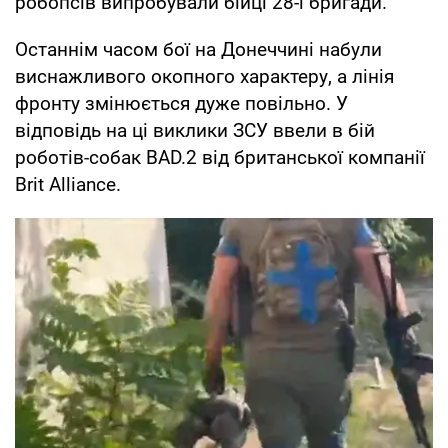
робопсів випробували бійці 28-ї бригади.
Останнім часом бої на Донеччині набули
виснажливого окопного характеру, а лінія
фронту змінюється дуже повільно. У
відповідь на ці виклики ЗСУ ввели в бій
роботів-собак BAD.2 від британської компанії
Brit Alliance.