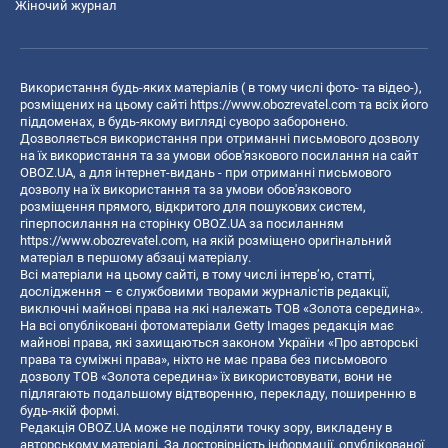
Жіночий журнал
Використання будь-яких матеріалів ( в тому числі фото- та відео-),
розміщених на цьому сайті
https://www.obozrevatel.com
та всіх його
піддоменах, в будь-якому вигляді суворо заборонено.
Дозволяється використання при отриманні письмового дозволу
на їх використання та за умови обов'язкового посилання на сайт
OBOZ.UA, а для інтернет-видань - при отриманні письмового
дозволу на їх використання та за умови обов'язкового
розміщення прямого, відкритого для пошукових систем,
гіперпосилання на сторінку OBOZ.UA за посиланням
https://www.obozrevatel.com
, на якій розміщено оригінальний
матеріал в першому абзаці матеріалу.
Всі матеріали на цьому сайті, в тому числі інтерв’ю, статті,
дослідження – є службовими творами журналістів редакції,
виключні майнові права на які належать ТОВ «Золота середина».
На всі опубліковані фотоматеріали Getty Images редакція має
майнові права, які захищаються законом України «Про авторські
права та суміжні права», ніхто не має права без письмового
дозволу ТОВ «Золота середина» їх використовувати, вони не
підлягають подальшому відтворенню, перекладу, поширенню в
будь-якій формі.
Редакція OBOZ.UA може не поділяти точку зору, викладену в
авторському матеріалі. За достовірність інформації, опублікованої