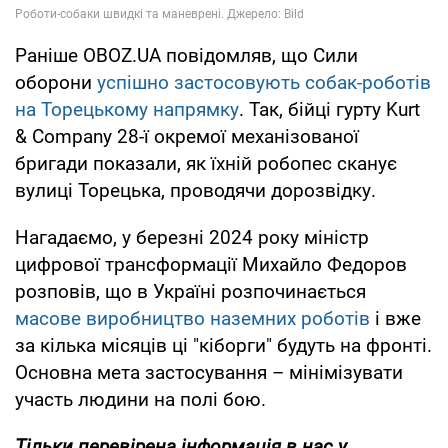
Раніше OBOZ.UA повідомляв, що Сили
оборони
успішно застосовують собак-роботів
на Торецькому напрямку
. Так, бійці гурту Kurt
& Company 28-ї окремої механізованої
бригади показали, як їхній робопес сканує
вулиці Торецька, проводячи дорозвідку.
Нагадаємо, у березні 2024 року міністр
цифрової трансформації Михайло Федоров
розповів, що в Україні розпочинається
масове виробництво наземних роботів
і вже
за кілька місяців ці "кіборги" будуть на фронті.
Основна мета застосування – мінімізувати
участь людини на полі бою.
Тільки
перевірена інформація в нас у