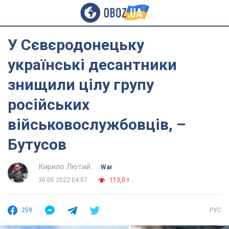
У Сєвєродонецьку
українські десантники
знищили цілу групу
російських
військовослужбовців, –
Бутусов
Кирило Лютий
War
30.05.2022 04:57
113,0 т.
259
РУС