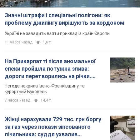
Значні штрафи і спеціальні полігони: як
проблему джипінгу вирішують за кордоном
Україні не завадить взяти приклад із країн Європи
11 часов назад
1,6 т.
На Прикарпатті після аномальної
спеки пройшла потужна злива:
дороги перетворились на річки.
Відео
Негода накрила Івано-Франківщину та
курортний Буковель
7 часов назад
14,4 т.
Жінці нарахували 729 тис. грн боргу
за газ через покази зіпсованого
лічильника: суддя ухвалив