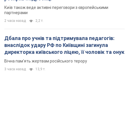
Київ також веде активні переговори з європейськими
партнерами
2 часа назад
2,2 т.
Дбала про учнів та підтримувала педагогів:
внаслідок удару РФ по Київщині загинула
директорка київського ліцею, її чоловік та онук
Вічна пам'ять жертвам російського терору
3 часа назад
13,9 т.