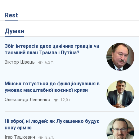
Rest
Думки
Збіг інтересів двох цинічних гравців чи
таємний план Трампа і Путіна?
Віктор Швець
6,2 т.
Мінськ готується до функціонування в
умовах масштабної воєнної кризи
Олександр Левченко
12,0 т.
Ні зброї, ні людей: як Лукашенко будує
нову армію
Ігар Тишкевич
8,2 т.