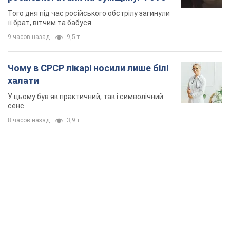
Того дня під час російського обстрілу загинули
її брат, вітчим та бабуся
9 часов назад
9,5 т.
Чому в СРСР лікарі носили лише білі
халати
У цьому був як практичний, так і символічний
сенс
8 часов назад
3,9 т.