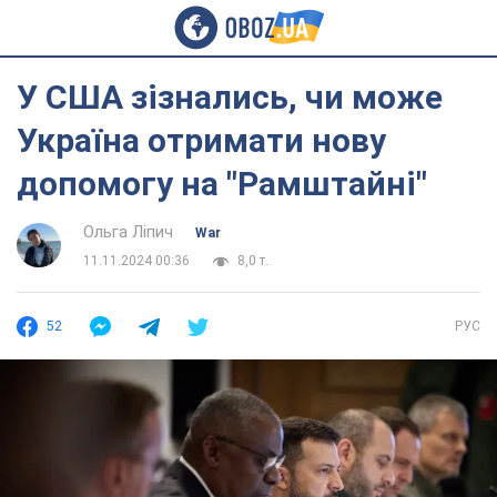
У США зізнались, чи може
Україна отримати нову
допомогу на "Рамштайні"
Ольга Ліпич
War
11.11.2024 00:36
8,0 т.
52
РУС