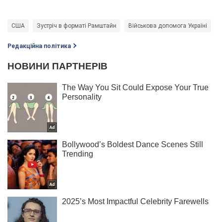
США
Зустріч в форматі Рамштайн
Військова допомога Україні
В
Редакційна політика