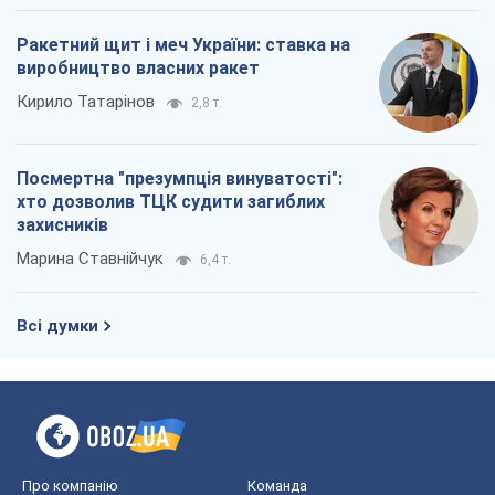
Ракетний щит і меч України: ставка на
виробництво власних ракет
Кирило Татарінов
2,8 т.
Посмертна "презумпція винуватості":
хто дозволив ТЦК судити загиблих
захисників
Марина Ставнійчук
6,4 т.
Всі думки
Про компанію
Команда