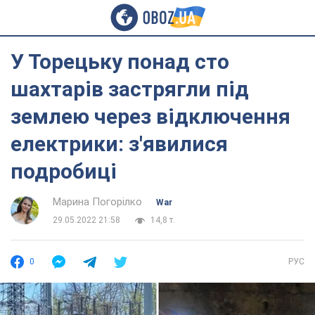
У Торецьку понад сто
шахтарів застрягли під
землею через відключення
електрики: з'явилися
подробиці
Марина Погорілко
War
29.05.2022 21:58
14,8 т.
0
РУС