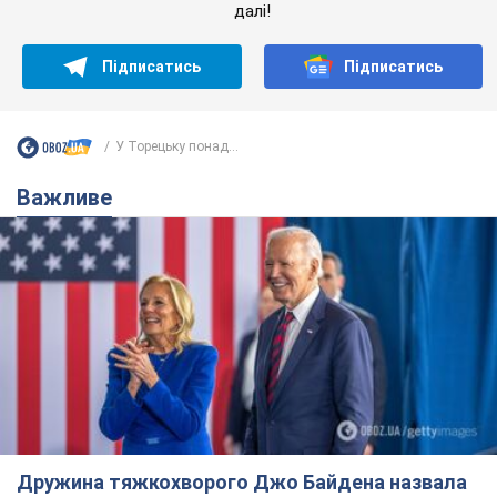
далі!
Підписатись
Підписатись
У Торецьку понад...
Важливе
Дружина тяжкохворого Джо Байдена назвала