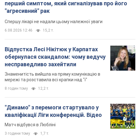
перший симптом, який сигналізував про його
"агресивний" рак
Спершу лікарі не надали цьому належної уваги
6.08.2026 12:46
15,2 т.
Відпустка Лесі Нікітюк у Карпатах
обернулася скандалом: чому ведучу
несправедливо захейтили
Знаменитість вийшла на пряму комунікацію в
мережі та розставила всі крапки над "і"
8 годин тому
12,2 т.
"Динамо" з перемоги стартувало у
кваліфікації Ліги конференцій. Відео
Матч відбувся в Любліні
3 години тому
1,7 т.