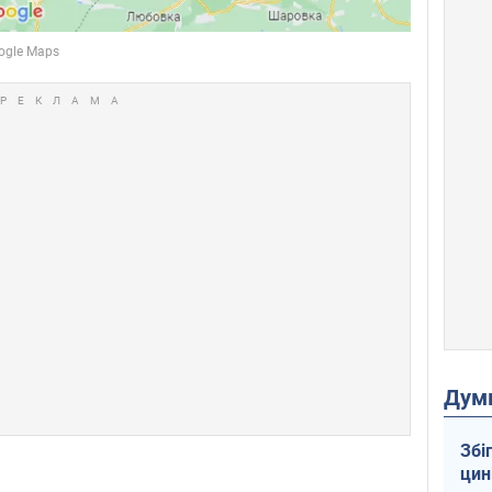
Дум
Збі
цин