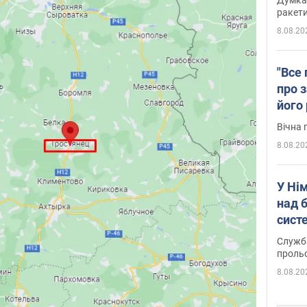
ракети
8.08.20
"Все 
про з
його
Київ
Вічна 
8.08.20
У Ні
над 
систе
Служба
проль
8.08.20