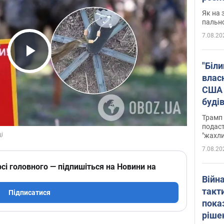
Як на 
пальн
7.08.20
Play Video
"Біли
влас
США 
буді
зали
Трамп 
подаст
"жахли
7.08.20
сі головного — підпишіться на Новини на
Війн
такт
Підписатися
пока
ріше