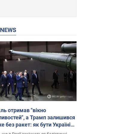
P NEWS
ль отримав "вікно
ивостей", а Трамп залишився
 без ракет: як бути Україні?
рв’ю з Мельником
 що в Росії закінчаться балістичні