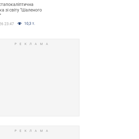
йських FPV-дронів.
стапокаліптична
ка зі світу "Шаленого
"
10,3 т.
26 23:47