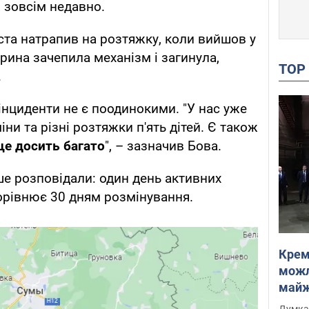
я зовсім недавно.
іста натрапив на розтяжку, коли вийшов у
арина зачепила механізм і загинула,
TO
.
інциденти не є поодинокими. "У нас уже
ни та різні розтяжки п'ять дітей. Є також
ще досить багато
", – зазначив Бова.
е розповідали: один день активних
орівнює 30 дням розмінування.
Крем
можл
майже
Інте
Думка,