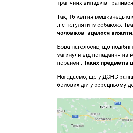
трагічних випадків трапивс
Так, 16 квітня мешканець м
ліс погуляти із собакою. Тв
чоловікові вдалося вижити
Бова наголосив, що подібні 
загинули від попадання на мі
поранені.
Таких предметів 
Нагадаємо, що у ДСНС раніш
бойових дій у середньому д