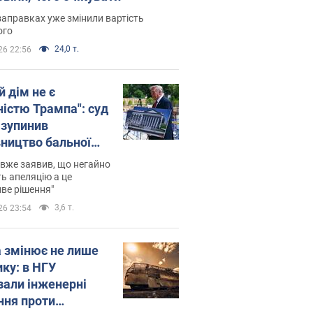
заправках уже змінили вартість
ого
24,0 т.
26 22:56
й дім не є
ністю Трампа": суд
зупинив
вництво бальної
 за $400 млн
вже заявив, що негайно
ь апеляцію а це
ве рішення"
3,6 т.
26 23:54
а змінює не лише
ику: в НГУ
зали інженерні
ння проти