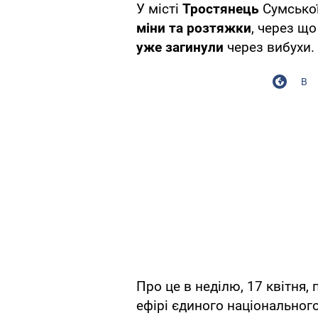
У місті
Тростянець
Сумської
міни та розтяжки
, через щ
уже загинули
через вибухи.
В
Про це в неділю, 17 квітня
ефірі єдиного національног