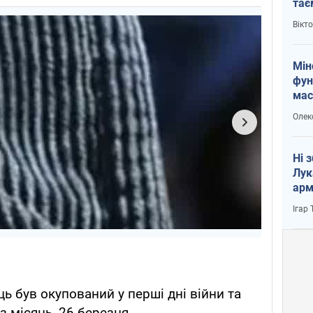
тає
і Пу
Вікт
Мін
фун
мас
Олек
Ні 
Лук
арм
Ігар
ь був окупований у перші дні війни та
з місяць, 26 березня.