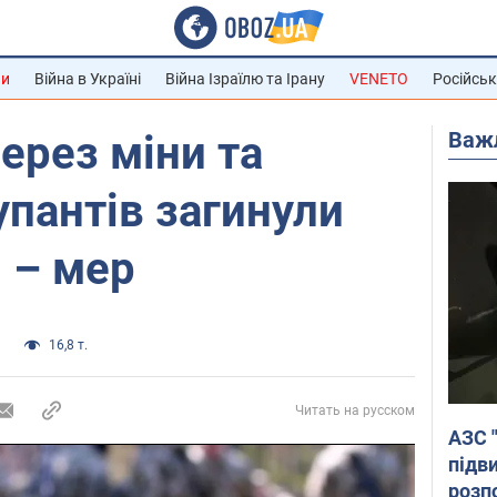
ни
Війна в Україні
Війна Ізраїлю та Ірану
VENETO
Російськ
Важ
через міни та
пантів загинули
, – мер
а
16,8 т.
Читать на русском
АЗС 
підв
розпо