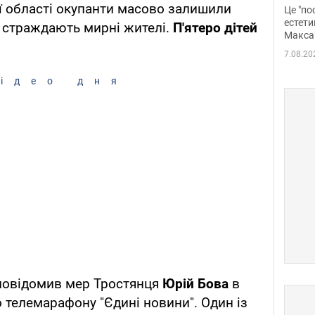
росі
 області окупанти масово залишили
Це "по
Фото
естети
о страждають мирні жителі.
П'ятеро дітей
Макса
7.08.20
ідео дня
, повідомив мер Тростянця
Юрій Бова
в
о телемарафону "Єдині новини". Один із