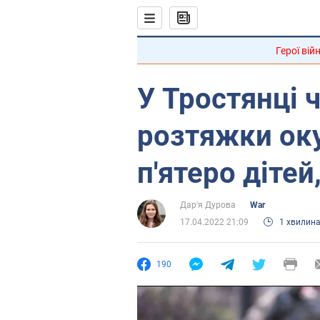
Герої вій
У Тростянці 
розтяжки оку
п'ятеро дітей
Дар'я Дурова
War
17.04.2022 21:09
1 хвилин
190