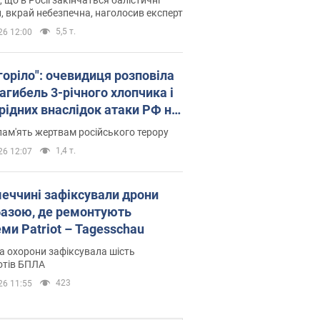
, вкрай небезпечна, наголосив експерт
5,5 т.
26 12:00
горіло": очевидиця розповіла
агибель 3-річного хлопчика і
 рідних внаслідок атаки РФ на
щину. Відео та фото
пам'ять жертвам російського терору
1,4 т.
26 12:07
меччині зафіксували дрони
базою, де ремонтують
ми Patriot – Tagesschau
 охорони зафіксувала шість
отів БПЛА
423
26 11:55