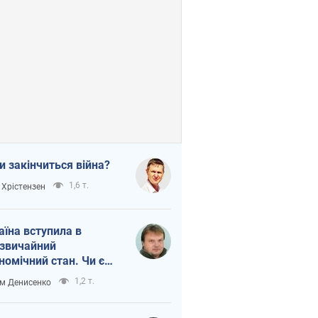
и закінчиться війна?
1,6 т.
 Хрістензен
аїна вступила в
звичайний
номічний стан. Чи є
тло вкінці тунелю?
1,2 т.
м Денисенко