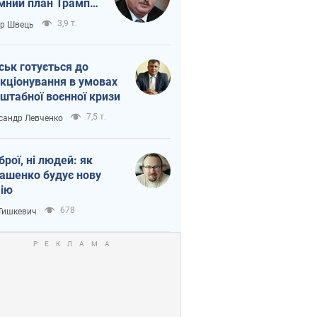
мний план Трампа
тіна?
3,9 т.
ор Швець
ськ готується до
кціонування в умовах
штабної воєнної кризи
7,5 т.
сандр Левченко
зброї, ні людей: як
ашенко будує нову
ію
678
 Тишкевич