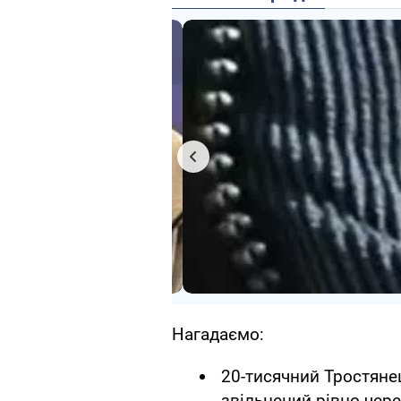
Нагадаємо:
20-тисячний Тростянец
звільнений рівно чере