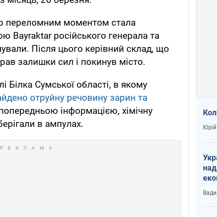
що переломним моментом стала
ою Bayraktar російського генерала та
очували. Після цього керівний склад, що
рав залишки сил і покинув місто.
і Білка Сумської області, в якому
айдено отруйну речовину зарин та
 попередньою інформацією, хімічну
Кол
берігали в ампулах.
Юрій
Укр
над
еко
сві
Вади