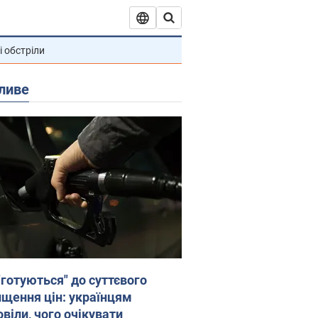
і обстріли
ливе
"готуються" до суттєвого
ищення цін: українцям
віли, чого очікувати