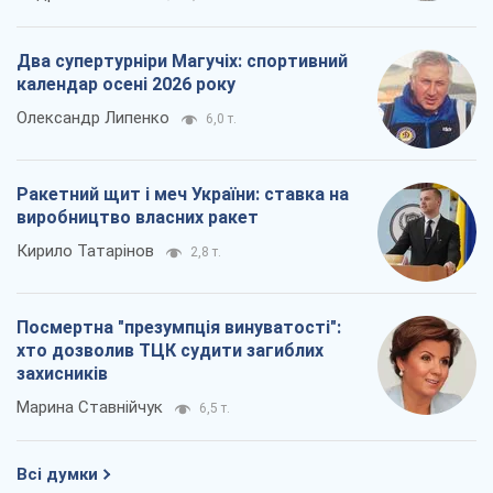
Два супертурніри Магучіх: спортивний
календар осені 2026 року
Олександр Липенко
6,0 т.
Ракетний щит і меч України: ставка на
виробництво власних ракет
Кирило Татарінов
2,8 т.
Посмертна "презумпція винуватості":
хто дозволив ТЦК судити загиблих
захисників
Марина Ставнійчук
6,5 т.
Всі думки