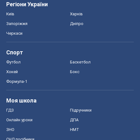
Регіони України
Київ
Харків
Запоріжжя
Дніпро
Черкаси
Спорт
Футбол
Баскетбол
Хокей
Бокс
Формула-1
Моя школа
ГДЗ
Підручники
Онлайн уроки
ДПА
ЗНО
НМТ
СНД посібники