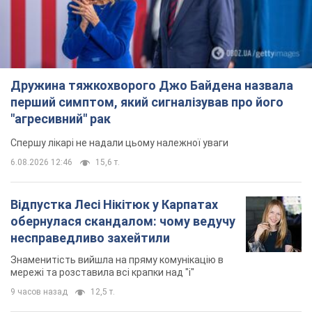
Дружина тяжкохворого Джо Байдена назвала
перший симптом, який сигналізував про його
"агресивний" рак
Спершу лікарі не надали цьому належної уваги
6.08.2026 12:46
15,6 т.
Відпустка Лесі Нікітюк у Карпатах
обернулася скандалом: чому ведучу
несправедливо захейтили
Знаменитість вийшла на пряму комунікацію в
мережі та розставила всі крапки над "і"
9 часов назад
12,5 т.