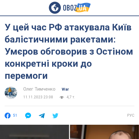
У цей час РФ атакувала Київ
балістичними ракетами:
Умєров обговорив з Остіном
конкретні кроки до
перемоги
Олег Тимченко
War
11.11.2023 23:08
4,7 т.
51
РУС