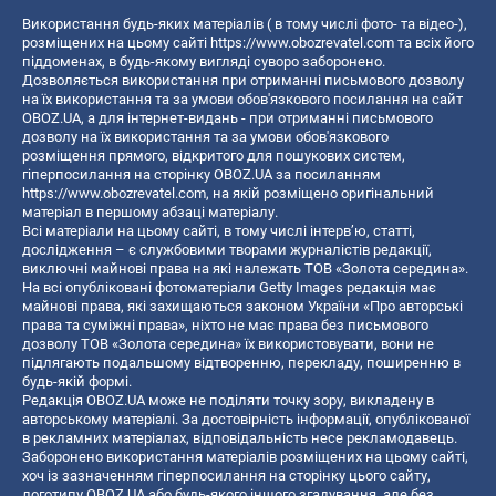
Використання будь-яких матеріалів ( в тому числі фото- та відео-),
розміщених на цьому сайті
https://www.obozrevatel.com
та всіх його
піддоменах, в будь-якому вигляді суворо заборонено.
Дозволяється використання при отриманні письмового дозволу
на їх використання та за умови обов'язкового посилання на сайт
OBOZ.UA, а для інтернет-видань - при отриманні письмового
дозволу на їх використання та за умови обов'язкового
розміщення прямого, відкритого для пошукових систем,
гіперпосилання на сторінку OBOZ.UA за посиланням
https://www.obozrevatel.com
, на якій розміщено оригінальний
матеріал в першому абзаці матеріалу.
Всі матеріали на цьому сайті, в тому числі інтерв’ю, статті,
дослідження – є службовими творами журналістів редакції,
виключні майнові права на які належать ТОВ «Золота середина».
На всі опубліковані фотоматеріали Getty Images редакція має
майнові права, які захищаються законом України «Про авторські
права та суміжні права», ніхто не має права без письмового
дозволу ТОВ «Золота середина» їх використовувати, вони не
підлягають подальшому відтворенню, перекладу, поширенню в
будь-якій формі.
Редакція OBOZ.UA може не поділяти точку зору, викладену в
авторському матеріалі. За достовірність інформації, опублікованої
в рекламних матеріалах, відповідальність несе рекламодавець.
Заборонено використання матеріалів розміщених на цьому сайті,
хоч із зазначенням гіперпосилання на сторінку цього сайту,
логотипу OBOZ.UA або будь-якого іншого згадування, але без