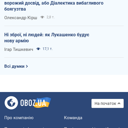
ворожий досвід, або Діалектика вибагливого
боягузтва
Олександр Кірш
2,8 т.
Ні зброї, ні людей: як Лукашенко будує
нову армію
Ігар Тишкевич
17,1 т.
Всі думки
На початок
Про компанію
Команда