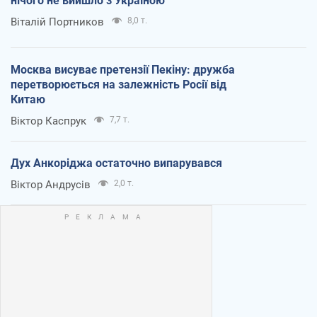
нічого не вийшло з Україною
Віталій Портников
8,0 т.
Москва висуває претензії Пекіну: дружба
перетворюється на залежність Росії від
Китаю
Віктор Каспрук
7,7 т.
Дух Анкоріджа остаточно випарувався
Віктор Андрусів
2,0 т.