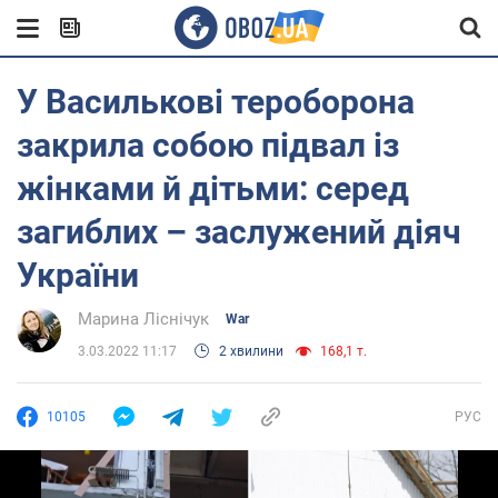
У Василькові тероборона
закрила собою підвал із
жінками й дітьми: серед
загиблих – заслужений діяч
України
Марина Ліснічук
War
3.03.2022 11:17
2 хвилини
168,1 т.
10105
РУС