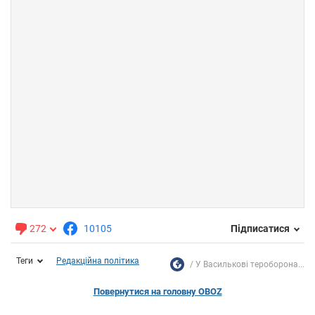
272
10105
Підписатися
Теги
Редакційна політика
У Василькові тероборона...
Повернутися на головну OBOZ