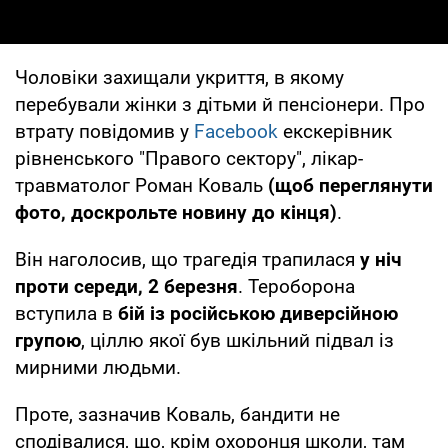
Чоловіки захищали укриття, в якому
перебували жінки з дітьми й пенсіонери. Про
втрату повідомив у
Facebook
екскерівник
рівненського "Правого сектору", лікар-
травматолог Роман Коваль
(щоб переглянути
фото, доскрольте новину до кінця)
.
Він наголосив, що трагедія трапилася
у ніч
проти середи, 2 березня
. Тероборона
вступила в
бій із російською диверсійною
групою
, ціллю якої був шкільний підвал із
мирними людьми.
Проте, зазначив Коваль, бандити не
сподівалися, що, крім охоронця школи, там