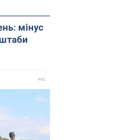
нь: мінус
 штаби
РУС