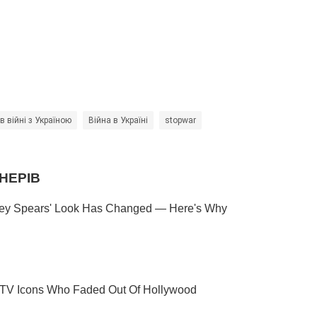
 в війні з Україною
Війна в Україні
stopwar