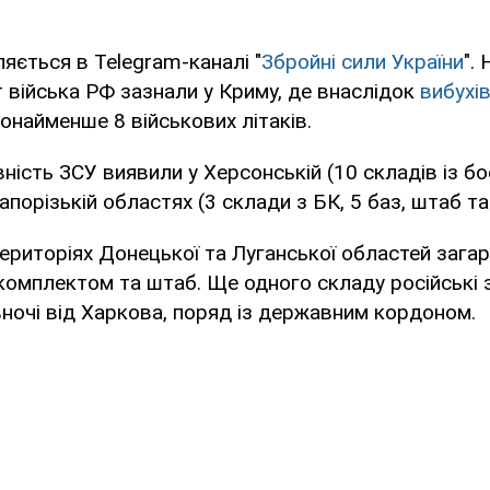
яється в Telegram-каналі "
Збройні сили України
".
 війська РФ зазнали у Криму, де внаслідок
вибухів
найменше 8 військових літаків.
ність ЗСУ виявили у Херсонській (10 складів із б
апорізькій областях (3 склади з БК, 5 баз, штаб та
ериторіях Донецької та Луганської областей зага
єкомплектом та штаб. Ще одного складу російські 
вночі від Харкова, поряд із державним кордоном.