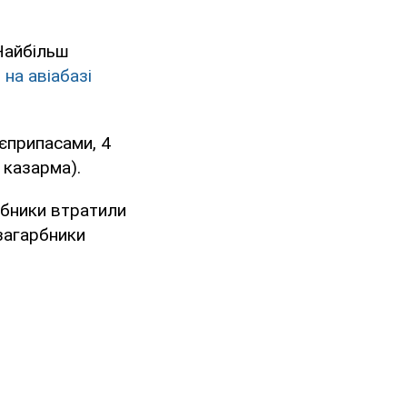
 Найбільш
 на авіабазі
оєприпасами, 4
 казарма).
рбники втратили
загарбники