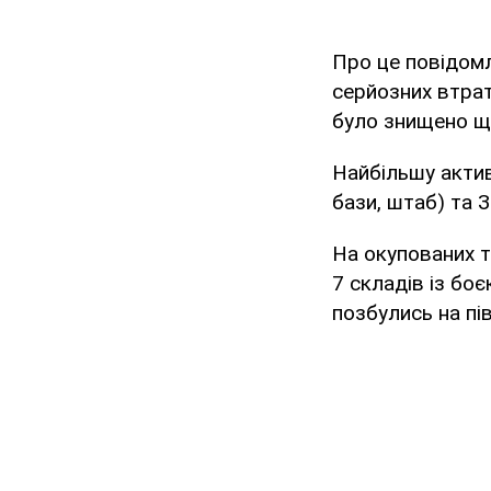
Про це повідомл
серйозних втрат
було знищено що
Найбільшу актив
бази, штаб) та З
На окупованих т
7 складів із бо
позбулись на пі