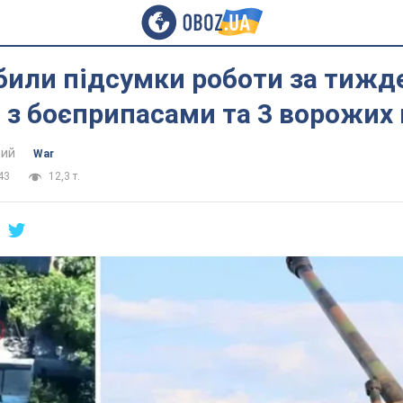
били підсумки роботи за тижде
 з боєприпасами та 3 ворожих
ий
War
43
12,3 т.