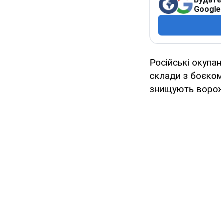
Google
Російські окупа
склади з боєком
знищують ворожі