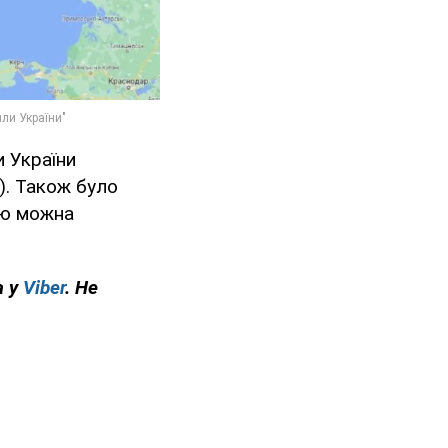
 України
). Також було
ою можна
а у
Viber
. Не