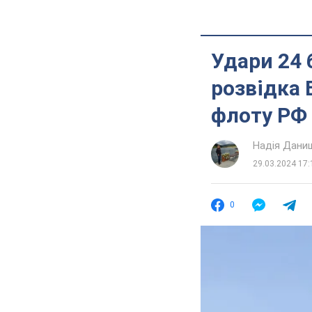
Удари 24 
розвідка 
флоту РФ 
Надія Дани
29.03.2024 17:
0