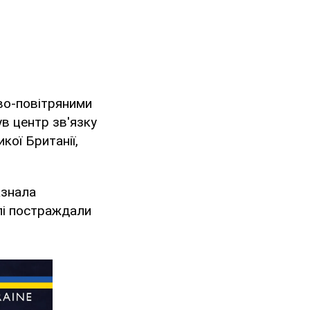
ово-повітряними
ув центр зв'язку
ої Британії,
азнала
лі постраждали