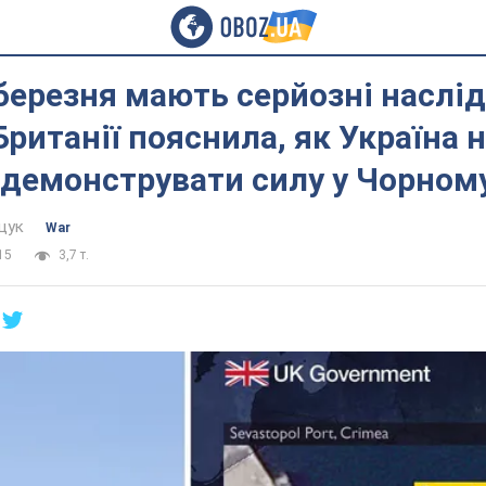
березня мають серйозні наслід
Британії пояснила, як Україна 
демонструвати силу у Чорном
щук
War
15
3,7 т.