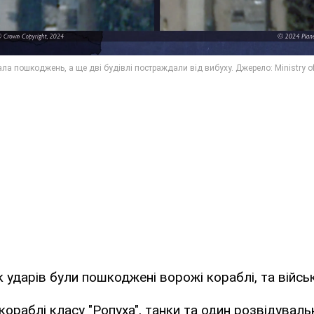
 ударів були пошкоджені ворожі кораблі, та військ
кораблі класу "Ропуха", танки та один розвідувал