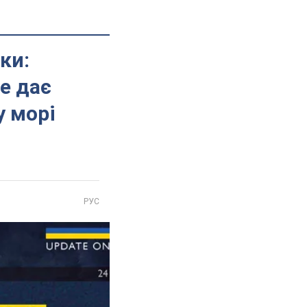
ки:
не дає
у морі
РУС