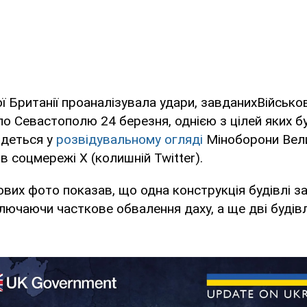
ї Британії проаналізувала удари, завданихВійськ
по Севастополю 24 березня, однією з цілей яких б
йдеться у
розвідувальному огляді
Міноборони Велик
в соцмережі Х (колишній Twitter).
ових фото показав, що одна конструкція будівлі з
ючаючи часткове обвалення даху, а ще дві будів