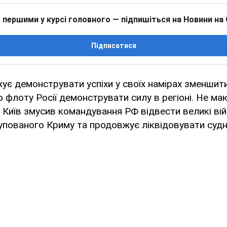
 першими у курсі головного — підпишіться на Новини на
Підписатися
ує демонструвати успіхи у своїх намірах зменши
флоту Росії демонструвати силу в регіоні. Не ма
 Київ змусив командування РФ відвести великі вій
упованого Криму та продовжує ліквідовувати судна