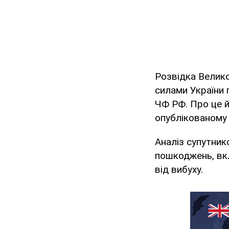
Розвідка Велико
силами України 
ЧФ РФ. Про це 
опублікованому 
Аналіз супутник
пошкоджень, вкл
від вибуху.