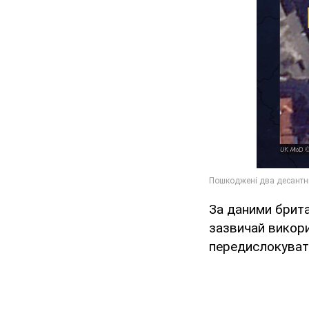
За даними британ
зазвичай викор
передислокувати