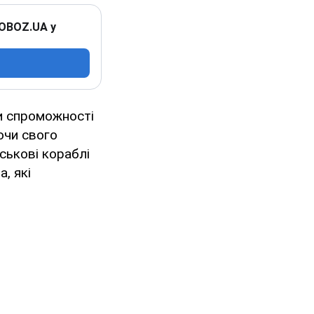
 OBOZ.UA у
ти спроможності
ючи свого
ськові кораблі
, які