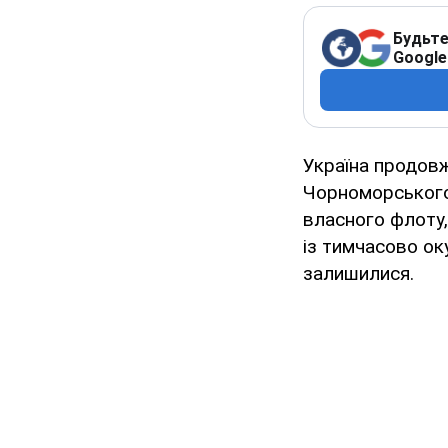
Будьте
Google
Україна продовж
Чорноморського 
власного флоту,
із тимчасово ок
залишилися.