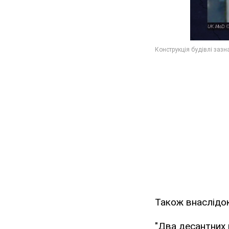
Також внаслідок
"Два десантних 