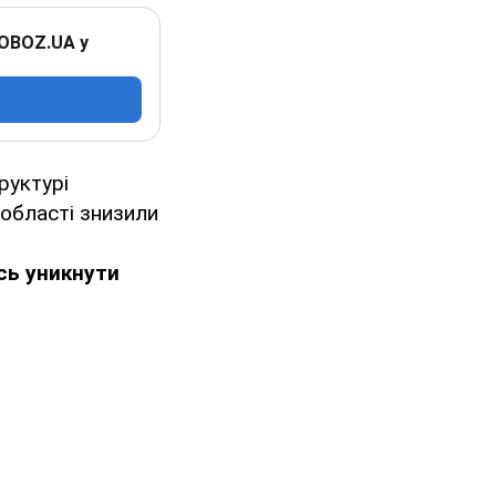
 OBOZ.UA у
руктурі
 області знизили
сь уникнути