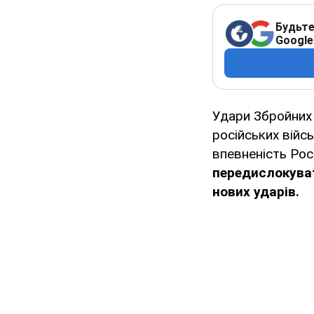
Будьте
Google
Удари Збройних 
російських війс
впевненість Рос
передислокуват
нових ударів.