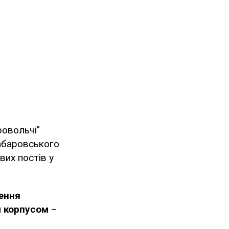
ровольчі"
Хабаровського
их постів у
ення
м корпусом
–