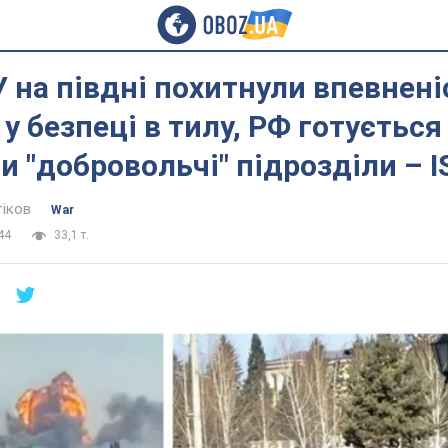
 на півдні похитнули впевнені
 у безпеці в тилу, РФ готується
и "добровольчі" підрозділи – 
тіков
War
44
33,1 т.