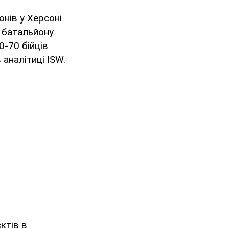
онів у Херсоні
а батальйону
0-70 бійців
 аналітиці ISW.
ктів в