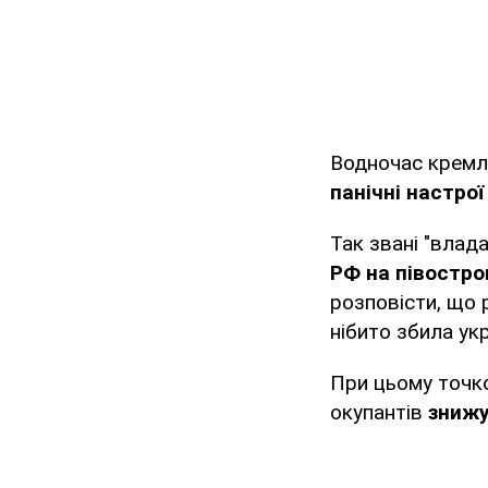
Водночас кремл
панічні настрої
Так звані "влад
РФ на півостров
розповісти, що 
нібито збила ук
При цьому точко
окупантів
знижу