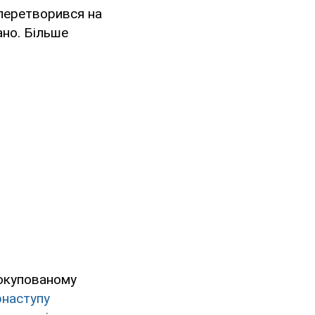
перетворився на
ано. Більше
 окупованому
рнаступу