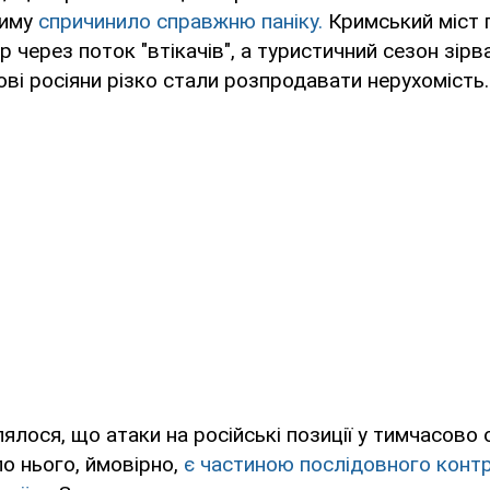
риму
спричинило справжню паніку.
Кримський міст 
р через поток "втікачів", а туристичний сезон зірв
рові росіяни різко стали розпродавати нерухомість.
ялося, що атаки на російські позиції у тимчасово
о нього, ймовірно,
є частиною послідовного конт