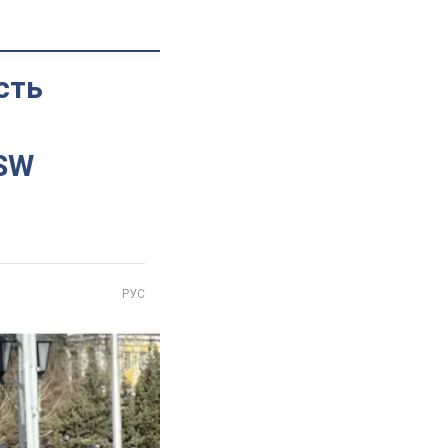
сть
ISW
РУС