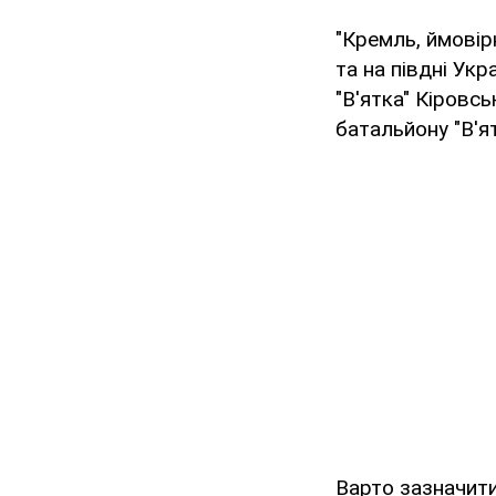
"Кремль, ймовір
та на півдні Ук
"В'ятка" Кіровсь
батальйону "В'ят
Варто зазначити