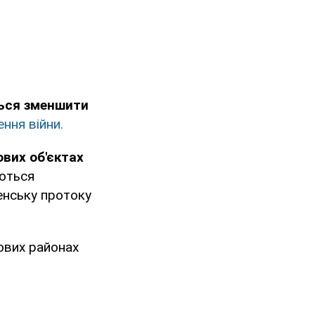
ься зменшити
ення війни.
вих об'єктах
ються
енську протоку
ових районах