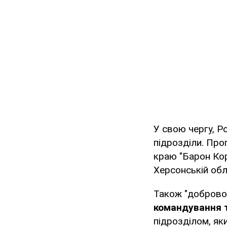
У свою чергу, Р
підрозділи. Про
краю "Барон Кор
Херсонській обл
Також "доброво
командування т
підрозділом, як