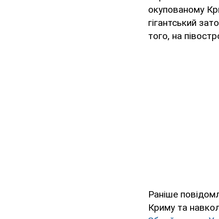
окупованому К
гігантський зато
того, на півост
Раніше повідомл
Криму та навкол