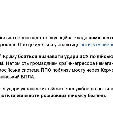
івська пропаганда та окупаційна влада
намагают
 росіян.
Про це йдеться у аналітиці
Інституту вивч
а" Криму
бояться визнавати удари ЗСУ по військо
і.
Натомість громадянам країни-агресора намага
російська система ППО поблизу мосту через Керч
раїнський БПЛА.
ві удари українських військовослужбовців по тил
ють впевненість російських військ у безпеці.