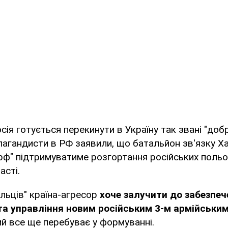
осія готується перекинути в Україну так звані "доб
пагандисти в РФ заявили, що батальйон зв'язку 
ф" підтримуватиме розгортання російських польов
асті.
льців" країна-агресор
хоче залучити до забезпеч
а управління новим російським 3-м армійськи
ий все ще перебуває у формуванні.