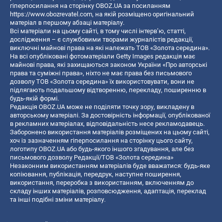
гіперпосилання на сторінку OBOZ.UA за посиланням
https://www.obozrevatel.com
, на якій розміщено оригінальний
матеріал в першому абзаці матеріалу.
Всі матеріали на цьому сайті, в тому числі інтерв’ю, статті,
дослідження – є службовими творами журналістів редакції,
виключні майнові права на які належать ТОВ «Золота середина».
На всі опубліковані фотоматеріали Getty Images редакція має
майнові права, які захищаються законом України «Про авторські
права та суміжні права», ніхто не має права без письмового
дозволу ТОВ «Золота середина» їх використовувати, вони не
підлягають подальшому відтворенню, перекладу, поширенню в
будь-якій формі.
Редакція OBOZ.UA може не поділяти точку зору, викладену в
авторському матеріалі. За достовірність інформації, опублікованої
в рекламних матеріалах, відповідальність несе рекламодавець.
Заборонено використання матеріалів розміщених на цьому сайті,
хоч із зазначенням гіперпосилання на сторінку цього сайту,
логотипу OBOZ.UA або будь-якого іншого згадування, але без
письмового дозволу Редакції/ТОВ «Золота середина»
Незаконним використанням матеріалів буде вважатися: будь-яке
копiювання, публiкацiя, передрук, наступне поширення,
використання, переробка з використанням, включенням до
складу інших матеріалів, розповсюдження, адаптація, переклад
та інші подібні зміни матеріалу.