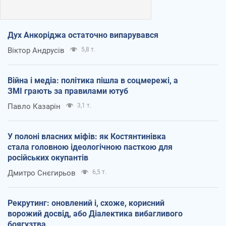
Дух Анкоріджа остаточно випарувався
Віктор Андрусів
5,8 т.
Війна і медіа: політика пішла в соцмережі, а
ЗМІ грають за правилами ютуб
Павло Казарін
3,1 т.
У полоні власних міфів: як Костянтинівка
стала головною ідеологічною пасткою для
російських окупантів
Дмитро Снєгирьов
6,5 т.
Рекрутинг: оновлений і, схоже, корисний
ворожий досвід, або Діалектика вибагливого
боягузтва