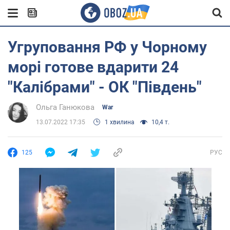
Угруповання РФ у Чорному
морі готове вдарити 24
"Калібрами" - ОК "Південь"
Ольга Ганюкова
War
13.07.2022 17:35
1 хвилина
10,4 т.
125
РУС