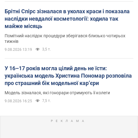
Брітні Спірс зізналася в уколах краси і показала
наслідки невдалої косметології: ходила так
майже місяць
Помітний наслідок процедури зберігався близько чотирьох
тижнів
3,5 т.
9.08.2026 13:19
У 16–17 років могла цілий день не їсти:
українська модель Христина Пономар розповіла
про страшний бік модельної кар’єри
Модель зізналася, які гонорари отримують її колеги
7,5 т.
9.08.2026 16:25