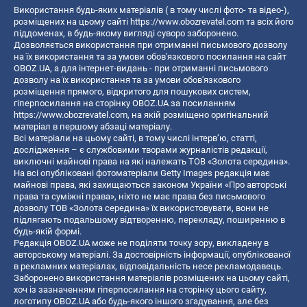
Використання будь-яких матеріалів ( в тому числі фото- та відео-),
розміщених на цьому сайті
https://www.obozrevatel.com
та всіх його
піддоменах, в будь-якому вигляді суворо заборонено.
Дозволяється використання при отриманні письмового дозволу
на їх використання та за умови обов'язкового посилання на сайт
OBOZ.UA, а для інтернет-видань - при отриманні письмового
дозволу на їх використання та за умови обов'язкового
розміщення прямого, відкритого для пошукових систем,
гіперпосилання на сторінку OBOZ.UA за посиланням
https://www.obozrevatel.com
, на якій розміщено оригінальний
матеріал в першому абзаці матеріалу.
Всі матеріали на цьому сайті, в тому числі інтерв’ю, статті,
дослідження – є службовими творами журналістів редакції,
виключні майнові права на які належать ТОВ «Золота середина».
На всі опубліковані фотоматеріали Getty Images редакція має
майнові права, які захищаються законом України «Про авторські
права та суміжні права», ніхто не має права без письмового
дозволу ТОВ «Золота середина» їх використовувати, вони не
підлягають подальшому відтворенню, перекладу, поширенню в
будь-якій формі.
Редакція OBOZ.UA може не поділяти точку зору, викладену в
авторському матеріалі. За достовірність інформації, опублікованої
в рекламних матеріалах, відповідальність несе рекламодавець.
Заборонено використання матеріалів розміщених на цьому сайті,
хоч із зазначенням гіперпосилання на сторінку цього сайту,
логотипу OBOZ.UA або будь-якого іншого згадування, але без