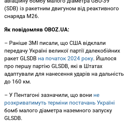
авіаційну бомбу малого діаметра GBU-39
(SDB) із ракетним двигуном від реактивного
снаряда M26.
Як повідомляв OBOZ.UA:
– Раніше ЗМІ писали, що США відклали
передачу Україні великої партії далекобійних
ракет GLSDB
на початок 2024 року
. Йшлося
про першу партію GLSDB, які в Штатах
адаптували для нанесення ударів на дальність
до 160 км.
– У Пентагоні зазначили, що вони
не
розкриватимуть терміни постачань Україні
бомб малого діаметра наземного запуску
GLSDB.