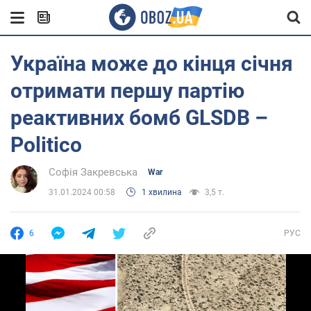
Україна може до кінця січня
отримати першу партію
реактивних бомб GLSDB –
Politico
Софія Закревська
War
31.01.2024 00:58
1 хвилина
3,5 т.
6
РУС