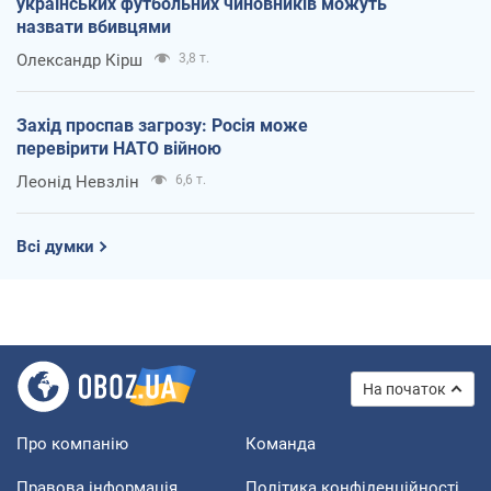
українських футбольних чиновників можуть
назвати вбивцями
Олександр Кірш
3,8 т.
Захід проспав загрозу: Росія може
перевірити НАТО війною
Леонід Невзлін
6,6 т.
Всі думки
На початок
Про компанію
Команда
Правова інформація
Політика конфіденційності