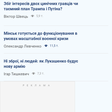
Збіг інтересів двох цинічних гравців чи
таємний план Трампа і Путіна?
Віктор Швець
5,9 т.
Мінськ готується до функціонування в
умовах масштабної воєнної кризи
Олександр Левченко
11,5 т.
Ні зброї, ні людей: як Лукашенко будує
нову армію
Ігар Тишкевич
7,3 т.