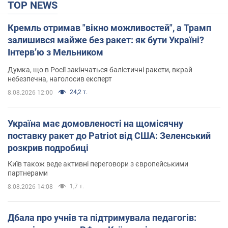
TOP NEWS
Кремль отримав "вікно можливостей", а Трамп
залишився майже без ракет: як бути Україні?
Інтерв’ю з Мельником
Думка, що в Росії закінчаться балістичні ракети, вкрай
небезпечна, наголосив експерт
24,2 т.
8.08.2026 12:00
Україна має домовленості на щомісячну
поставку ракет до Patriot від США: Зеленський
розкрив подробиці
Київ також веде активні переговори з європейськими
партнерами
1,7 т.
8.08.2026 14:08
Дбала про учнів та підтримувала педагогів: