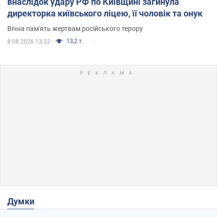
внаслідок удару РФ по Київщині загинула
директорка київського ліцею, її чоловік та онук
Вічна пам'ять жертвам російського терору
13,2 т.
8.08.2026 13:32
Думки