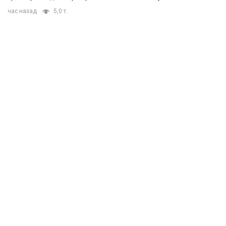
час назад
5,0 т.