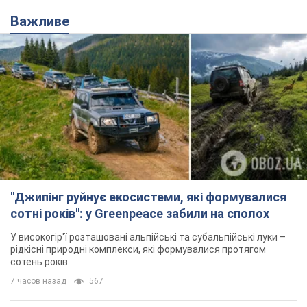
Важливе
"Джипінг руйнує екосистеми, які формувалися
сотні років": у Greenpeace забили на сполох
У високогір'ї розташовані альпійські та субальпійські луки –
рідкісні природні комплекси, які формувалися протягом
сотень років
7 часов назад
567