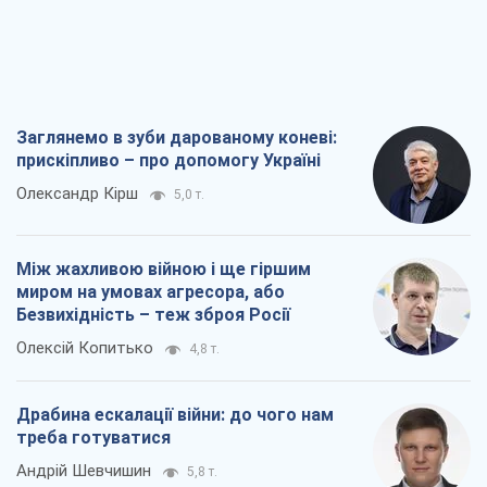
Заглянемо в зуби дарованому коневі:
прискіпливо – про допомогу Україні
Олександр Кірш
5,0 т.
Між жахливою війною і ще гіршим
миром на умовах агресора, або
Безвихідність – теж зброя Росії
Олексій Копитько
4,8 т.
Драбина ескалації війни: до чого нам
треба готуватися
Андрій Шевчишин
5,8 т.