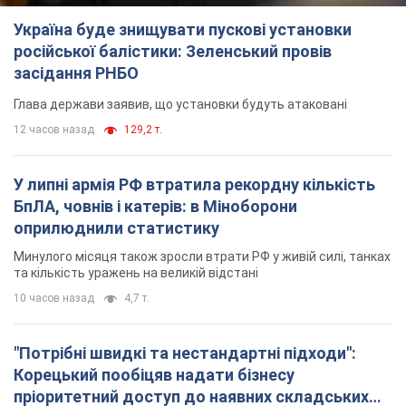
Україна буде знищувати пускові установки
російської балістики: Зеленський провів
засідання РНБО
Глава держави заявив, що установки будуть атаковані
12 часов назад
129,2 т.
У липні армія РФ втратила рекордну кількість
БпЛА, човнів і катерів: в Міноборони
оприлюднили статистику
Минулого місяця також зросли втрати РФ у живій силі, танках
та кількість уражень на великій відстані
10 часов назад
4,7 т.
"Потрібні швидкі та нестандартні підходи":
Корецький пообіцяв надати бізнесу
пріоритетний доступ до наявних складських