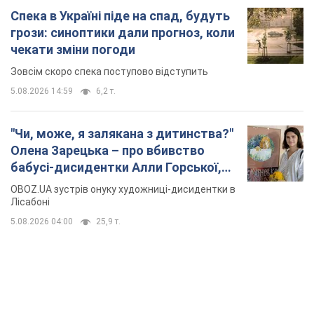
Спека в Україні піде на спад, будуть
грози: синоптики дали прогноз, коли
чекати зміни погоди
Зовсім скоро спека поступово відступить
5.08.2026 14:59
6,2 т.
"Чи, може, я залякана з дитинства?"
Олена Зарецька – про вбивство
бабусі-дисидентки Алли Горської,
критику Дмитра Стуса та втечу в
OBOZ.UA зустрів онуку художниці-дисидентки в
Португалію з 5 дітьми
Лісабоні
5.08.2026 04:00
25,9 т.