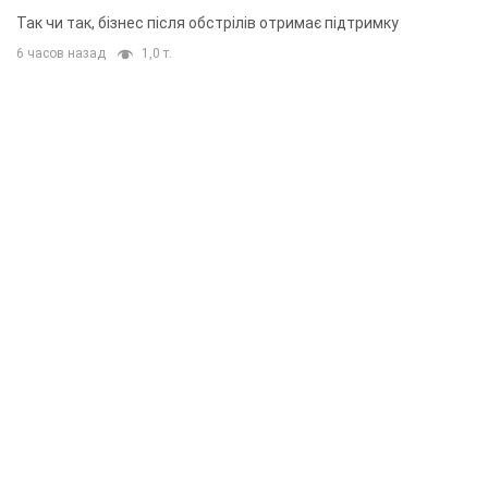
приміщень
Так чи так, бізнес після обстрілів отримає підтримку
6 часов назад
1,0 т.