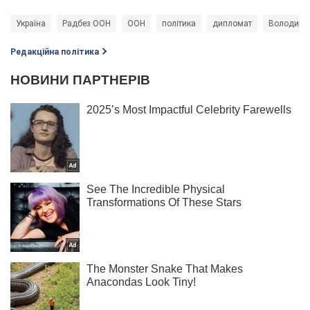
Україна
Радбез ООН
ООН
політика
дипломат
Володими
Редакційна політика