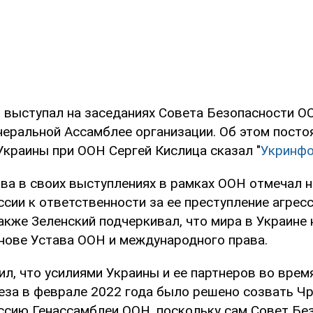
н выступал на заседаниях Совета Безопасности 
неральной Ассамблее организации. Об этом посто
Украины при ООН Сергей Кислица сказал "
Укринф
тва в своих выступлениях в рамках ООН отмечал 
сии к ответственности за ее преступление агрес
акже Зеленский подчеркивал, что мира в Украине
снове Устава ООН и международного права.
л, что усилиями Украины и ее партнеров во врем
еза в феврале 2022 года было решено созвать Ч
ссию Генассамблеи ООН, поскольку сам Совет Бе