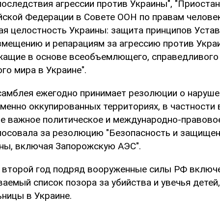
последствия агрессии против Украины", "Приоста
йской Федерации в Совете ООН по правам человек
ая целостность Украины: защита принципов Устав
змещению и репарациям за агрессию против Укра
жащие в основе всеобъемлющего, справедливого
го мира в Украине".
самблея ежегодно принимает резолюции о наруше
менно оккупированных территориях, в частности 
е важное политическое и международно-правовое
лосовала за резолюцию "Безопасность и защище
ны, включая Запорожскую АЭС".
е второй год подряд вооруженные силы РФ включ
аемый список позора за убийства и увечья детей,
ьницы в Украине.