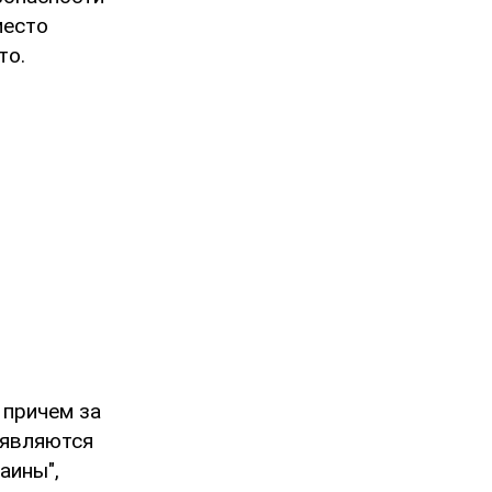
место
то.
 причем за
 являются
аины",