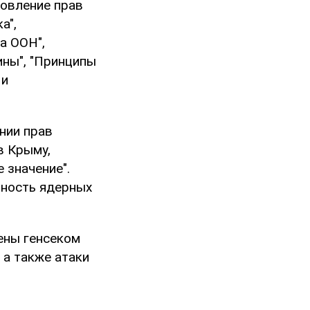
новление прав
а",
а ООН",
ины", "Принципы
 и
нии прав
в Крыму,
 значение".
нность ядерных
ены генсеком
 а также атаки