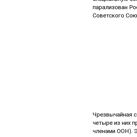
парализован Рос
Советского Союз
Чрезвычайная с
четыре из них 
членами ООН). Э