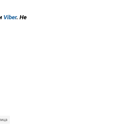
и
Viber
. Не
лица