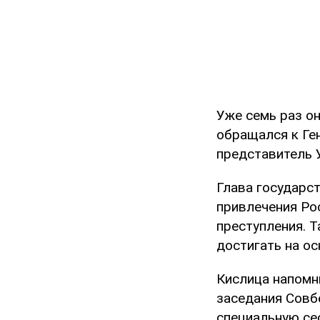
Уже семь раз о
обращался к Ге
представитель 
Глава государс
привлечения Рос
преступления. Т
достигать на о
Кислица напомни
заседания Совб
специальную се