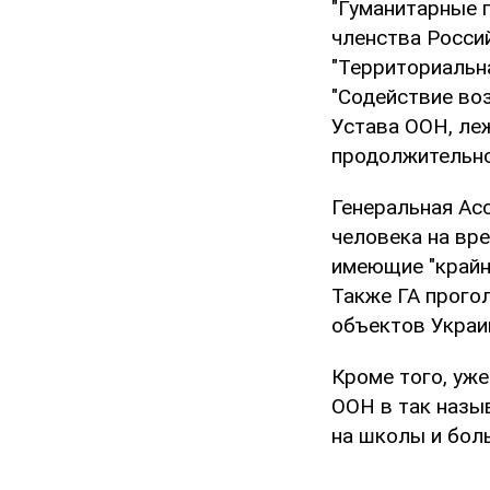
"Гуманитарные 
членства Росси
"Территориальн
"Содействие во
Устава ООН, ле
продолжительно
Генеральная Ас
человека на вре
имеющие "крайн
Также ГА прого
объектов Украи
Кроме того, уж
ООН в так назыв
на школы и бол