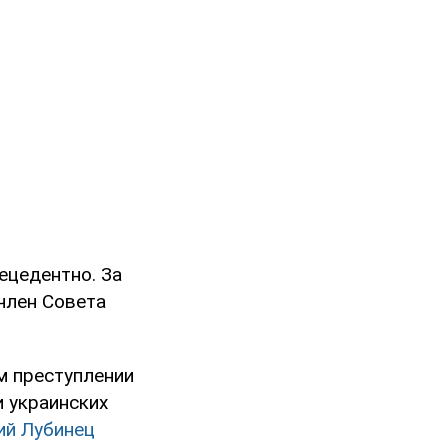
ецедентно. За
член Совета
м преступлении
и украинских
ий Лубинец