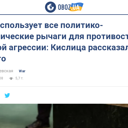
спользует все политико-
ические рычаги для противос
й агрессии: Кислица рассказал
го
евская
War
08
5,7 т.