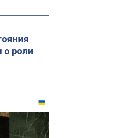
тояния
 о роли