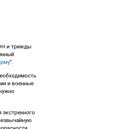
ООН и трижды
янный
орму
".
необходимость
сии и военные
 нужно
я экстренного
резвычайную
зопасности