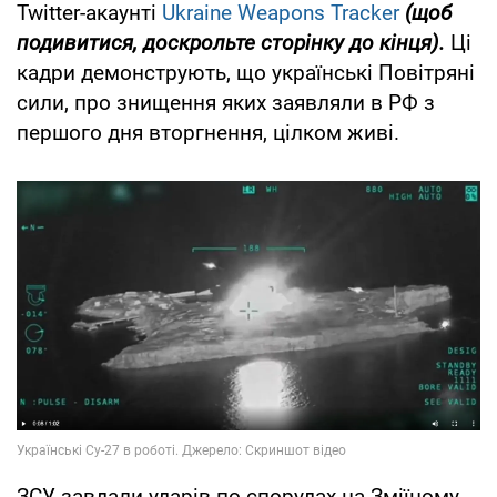
Twitter-акаунті
Ukraine Weapons Tracker
(щоб
подивитися, доскрольте сторінку до кінця).
Ці
кадри демонструють, що українські Повітряні
сили, про знищення яких заявляли в РФ з
першого дня вторгнення, цілком живі.
ЗСУ завдали ударів по спорудах на Зміїному,