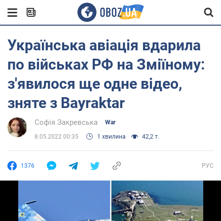
Українська авіація вдарила
по військах РФ на Зміїному:
з'явилося ще одне відео,
зняте з Bayraktar
Софія Закревська
War
8.05.2022 00:35
1 хвилина
42,2 т.
1376
РУС