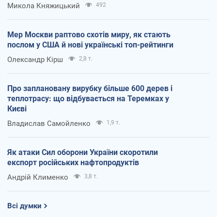
Микола Княжицький
492
Мер Москви раптово схотів миру, як стають
послом у США й нові українські топ-рейтинги
Олександр Кірш
2,8 т.
Про заплановану вирубку більше 600 дерев і
теплотрасу: що відбувається на Теремках у
Києві
Владислав Самойленко
1,9 т.
Як атаки Сил оборони України скоротили
експорт російських нафтопродуктів
Андрій Клименко
3,8 т.
Всі думки