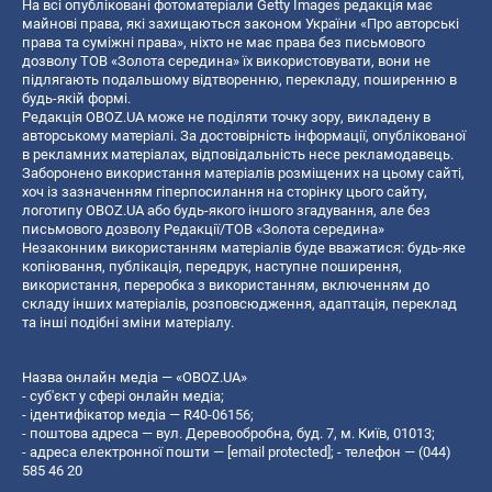
На всі опубліковані фотоматеріали Getty Images редакція має
майнові права, які захищаються законом України «Про авторські
права та суміжні права», ніхто не має права без письмового
дозволу ТОВ «Золота середина» їх використовувати, вони не
підлягають подальшому відтворенню, перекладу, поширенню в
будь-якій формі.
Редакція OBOZ.UA може не поділяти точку зору, викладену в
авторському матеріалі. За достовірність інформації, опублікованої
в рекламних матеріалах, відповідальність несе рекламодавець.
Заборонено використання матеріалів розміщених на цьому сайті,
хоч із зазначенням гіперпосилання на сторінку цього сайту,
логотипу OBOZ.UA або будь-якого іншого згадування, але без
письмового дозволу Редакції/ТОВ «Золота середина»
Незаконним використанням матеріалів буде вважатися: будь-яке
копiювання, публiкацiя, передрук, наступне поширення,
використання, переробка з використанням, включенням до
складу інших матеріалів, розповсюдження, адаптація, переклад
та інші подібні зміни матеріалу.
Назва онлайн медіа — «OBOZ.UA»
- суб'єкт у сфері онлайн медіа;
- ідентифікатор медіа — R40-06156;
- поштова адреса — вул. Деревообробна, буд. 7, м. Київ, 01013;
- адреса електронної пошти —
[email protected]
; - телефон — (044)
585 46 20