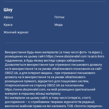
Шоу
Афіша
Плітки
Краса
Мода
Жіночий журнал
Використання будь-яких матеріалів ( в тому числі фото- та відео-),
розміщених на цьому сайті
https://www.obozrevatel.com
та всіх його
піддоменах, в будь-якому вигляді суворо заборонено.
Дозволяється використання при отриманні письмового дозволу
на їх використання та за умови обов'язкового посилання на сайт
OBOZ.UA, а для інтернет-видань - при отриманні письмового
дозволу на їх використання та за умови обов'язкового
розміщення прямого, відкритого для пошукових систем,
гіперпосилання на сторінку OBOZ.UA за посиланням
https://www.obozrevatel.com
, на якій розміщено оригінальний
матеріал в першому абзаці матеріалу.
Всі матеріали на цьому сайті, в тому числі інтерв’ю, статті,
дослідження – є службовими творами журналістів редакції,
виключні майнові права на які належать ТОВ «Золота середина».