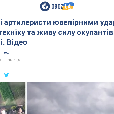
кі артилеристи ювелірними уд
ехніку та живу силу окупантів
. Відео
War
51
42,6 т.