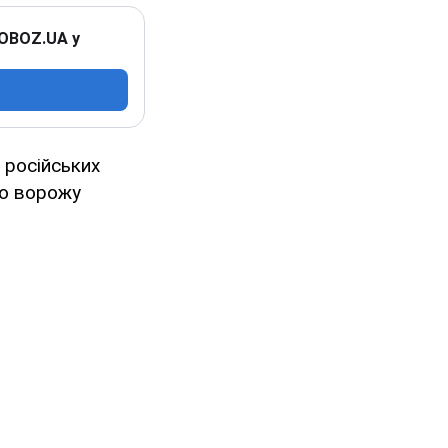
 OBOZ.UA у
 російських
но ворожу