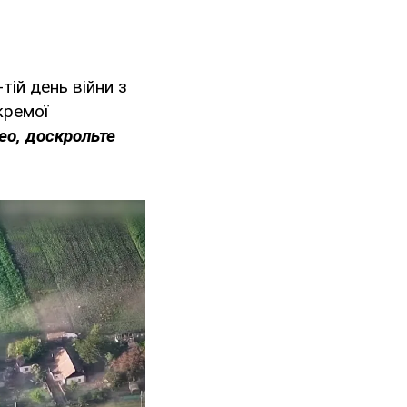
тій день війни з
окремої
ео, доскрольте