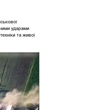
йськової
чними ударами
техніки та живої