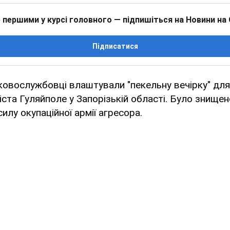
 першими у курсі головного — підпишіться на Новини на
Підписатися
ьковослужбовці влаштували "пекельну вечірку" для
міста Гуляйполе у Запорізькій області. Було знище
силу окупаційної армії агресора.