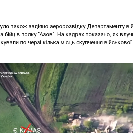
було також задіяно аеророзвідку Департаменту ві
а бійців полку "Азов". На кадрах показано, як влу
кували по черзі кілька місць скупчення військової 