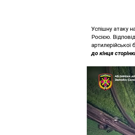
Успішну атаку на
Росією. Відпові
артилерійської 
до кінця сторінк