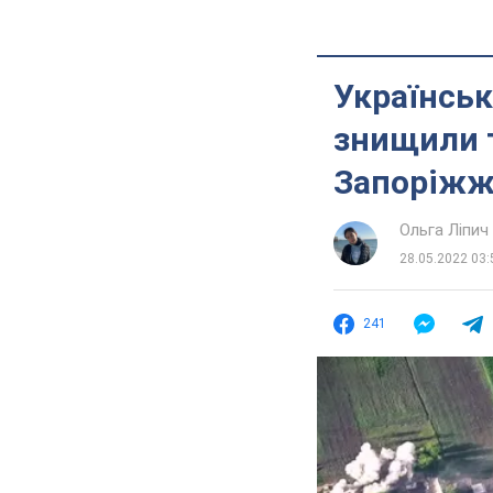
Українсь
знищили т
Запоріжжі
Ольга Ліпич
28.05.2022 03:
241