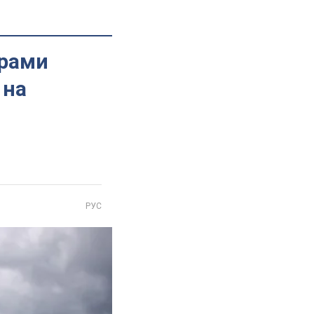
арами
 на
РУС