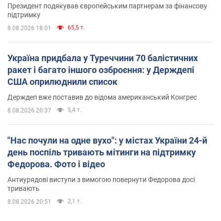
Президент подякував європейським партнерам за фінансову
підтримку
65,5 т.
8.08.2026 18:01
Україна придбала у Туреччини 70 балістичних
ракет і багато іншого озброєння: у Держдепі
США оприлюднили список
Держдеп вже поставив до відома американський Конгрес
5,4 т.
8.08.2026 20:37
"Нас почули на одне вухо": у містах України 24-й
день поспіль тривають мітинги на підтримку
Федорова. Фото і відео
Антиурядові виступи з вимогою повернути Федорова досі
тривають
2,1 т.
8.08.2026 20:51