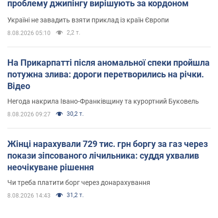
проблему джипінгу вирішують за кордоном
Україні не завадить взяти приклад із країн Європи
2,2 т.
8.08.2026 05:10
На Прикарпатті після аномальної спеки пройшла
потужна злива: дороги перетворились на річки.
Відео
Негода накрила Івано-Франківщину та курортний Буковель
30,2 т.
8.08.2026 09:27
Жінці нарахували 729 тис. грн боргу за газ через
покази зіпсованого лічильника: суддя ухвалив
неочікуване рішення
Чи треба платити борг через донарахування
31,2 т.
8.08.2026 14:43