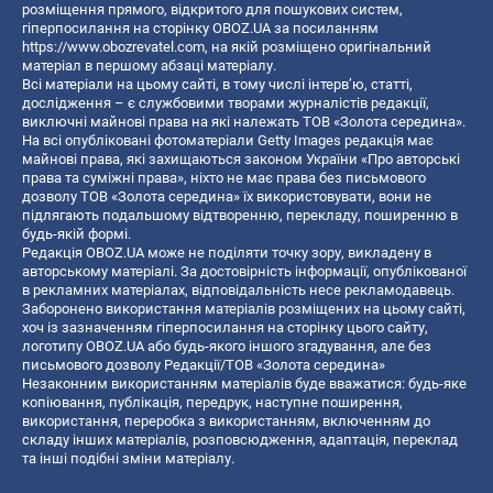
розміщення прямого, відкритого для пошукових систем,
гіперпосилання на сторінку OBOZ.UA за посиланням
https://www.obozrevatel.com
, на якій розміщено оригінальний
матеріал в першому абзаці матеріалу.
Всі матеріали на цьому сайті, в тому числі інтерв’ю, статті,
дослідження – є службовими творами журналістів редакції,
виключні майнові права на які належать ТОВ «Золота середина».
На всі опубліковані фотоматеріали Getty Images редакція має
майнові права, які захищаються законом України «Про авторські
права та суміжні права», ніхто не має права без письмового
дозволу ТОВ «Золота середина» їх використовувати, вони не
підлягають подальшому відтворенню, перекладу, поширенню в
будь-якій формі.
Редакція OBOZ.UA може не поділяти точку зору, викладену в
авторському матеріалі. За достовірність інформації, опублікованої
в рекламних матеріалах, відповідальність несе рекламодавець.
Заборонено використання матеріалів розміщених на цьому сайті,
хоч із зазначенням гіперпосилання на сторінку цього сайту,
логотипу OBOZ.UA або будь-якого іншого згадування, але без
письмового дозволу Редакції/ТОВ «Золота середина»
Незаконним використанням матеріалів буде вважатися: будь-яке
копiювання, публiкацiя, передрук, наступне поширення,
використання, переробка з використанням, включенням до
складу інших матеріалів, розповсюдження, адаптація, переклад
та інші подібні зміни матеріалу.