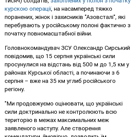
тисяч) солдатів,
захоплених у полон з початку
курскою операції
, на насамперед тяжко
поранених, жінок і захисників "Азовсталі", які
перебувають у російському полоні фактично з
початку повномасштабної війни.
Головнокомандувач ЗСУ Олександр Сирський
повідомив, що 15 серпня українські сили
просунулися на відстань від 500 м до 1,5 км у
районах Курської області, а починаючи з 6
серпня – вже на 35 км углиб російського
регіону.
"Ми продовжуємо оцінювати, що українські
сили доктринально не контролюють всю
територію в межах максимальних меж
заявленого наступу. Але створення
комендатури, ймовірно, дозволить їм