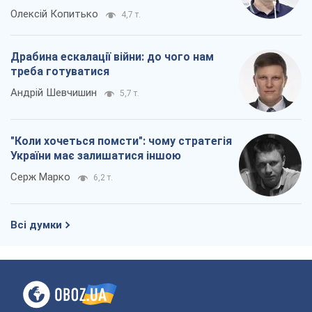
Олексій Копитько
4,7 т.
Драбина ескалації війни: до чого нам
треба готуватися
Андрій Шевчишин
5,7 т.
"Коли хочеться помсти": чому стратегія
України має залишатися іншою
Серж Марко
6,2 т.
Всі думки