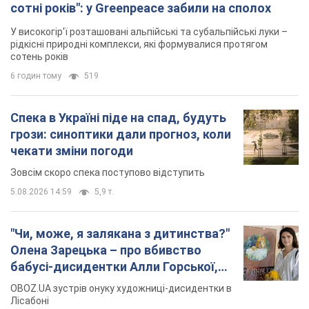
сотні років": у Greenpeace забили на сполох
У високогір'ї розташовані альпійські та субальпійські луки –
рідкісні природні комплекси, які формувалися протягом
сотень років
6 годин тому
519
Спека в Україні піде на спад, будуть
грози: синоптики дали прогноз, коли
чекати зміни погоди
Зовсім скоро спека поступово відступить
5.08.2026 14:59
5,9 т.
"Чи, може, я залякана з дитинства?"
Олена Зарецька – про вбивство
бабусі-дисидентки Алли Горської,
критику Дмитра Стуса та втечу в
OBOZ.UA зустрів онуку художниці-дисидентки в
Португалію з 5 дітьми
Лісабоні