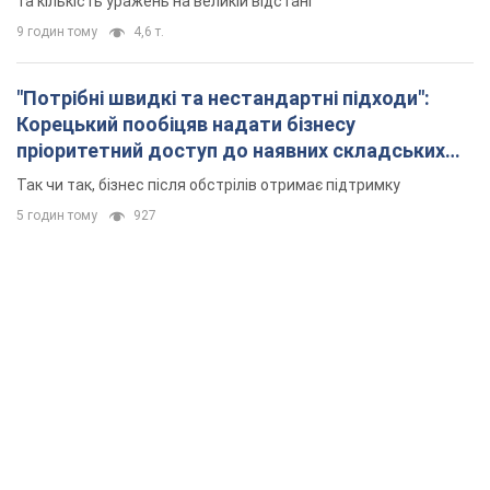
та кількість уражень на великій відстані
9 годин тому
4,6 т.
"Потрібні швидкі та нестандартні підходи":
Корецький пообіцяв надати бізнесу
пріоритетний доступ до наявних складських
приміщень
Так чи так, бізнес після обстрілів отримає підтримку
5 годин тому
927