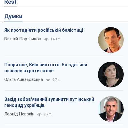
Rest
Думки
Як протидіяти російській балістиці
Віталій Портников
14,1 т.
Попри все, Київ вистоїть. Бо здатися
означає втратити все
Ольга Айвазовська
9,7 т.
Захід зобов'язаний зупинити путінський
геноцид українців
Леонід Невзлін
2,7 т.