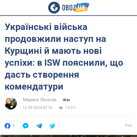
Українські війська
продовжили наступ на
Курщині й мають нові
успіхи: в ISW пояснили, що
дасть створення
комендатури
Марина Ліснічук
War
16.08.2024 07:19
13,9 т.
1
РУС