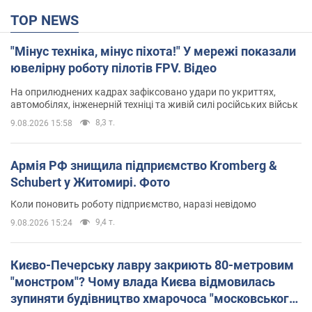
TOP NEWS
"Мінус техніка, мінус піхота!" У мережі показали
ювелірну роботу пілотів FPV. Відео
На оприлюднених кадрах зафіксовано удари по укриттях,
автомобілях, інженерній техніці та живій силі російських військ
8,3 т.
9.08.2026 15:58
Армія РФ знищила підприємство Kromberg &
Schubert у Житомирі. Фото
Коли поновить роботу підприємство, наразі невідомо
9,4 т.
9.08.2026 15:24
Києво-Печерську лавру закриють 80-метровим
"монстром"? Чому влада Києва відмовилась
зупиняти будівництво хмарочоса "московського