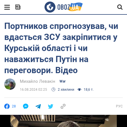
Портников спрогнозував, чи
вдасться ЗСУ закріпитися у
Курській області і чи
наважиться Путін на
переговори. Відео
Михайло Левакін
War
16.08.2024 02:25
2 хвилини
18,6 т.
28
РУС