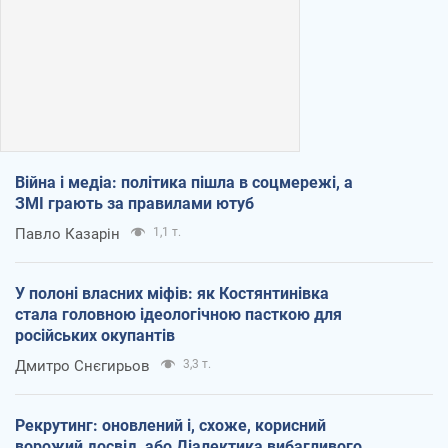
Війна і медіа: політика пішла в соцмережі, а
ЗМІ грають за правилами ютуб
Павло Казарін
1,1 т.
У полоні власних міфів: як Костянтинівка
стала головною ідеологічною пасткою для
російських окупантів
Дмитро Снєгирьов
3,3 т.
Рекрутинг: оновлений і, схоже, корисний
ворожий досвід, або Діалектика вибагливого