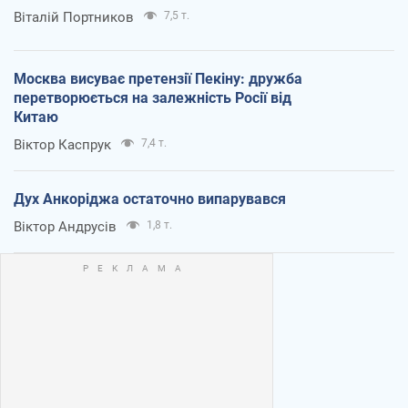
Віталій Портников
7,5 т.
Москва висуває претензії Пекіну: дружба
перетворюється на залежність Росії від
Китаю
Віктор Каспрук
7,4 т.
Дух Анкоріджа остаточно випарувався
Віктор Андрусів
1,8 т.