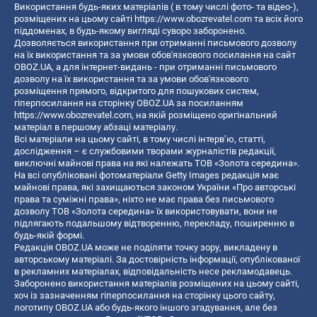
Використання будь-яких матеріалів ( в тому числі фото- та відео-),
розміщених на цьому сайті
https://www.obozrevatel.com
та всіх його
піддоменах, в будь-якому вигляді суворо заборонено.
Дозволяється використання при отриманні письмового дозволу
на їх використання та за умови обов'язкового посилання на сайт
OBOZ.UA, а для інтернет-видань - при отриманні письмового
дозволу на їх використання та за умови обов'язкового
розміщення прямого, відкритого для пошукових систем,
гіперпосилання на сторінку OBOZ.UA за посиланням
https://www.obozrevatel.com
, на якій розміщено оригінальний
матеріал в першому абзаці матеріалу.
Всі матеріали на цьому сайті, в тому числі інтерв’ю, статті,
дослідження – є службовими творами журналістів редакції,
виключні майнові права на які належать ТОВ «Золота середина».
На всі опубліковані фотоматеріали Getty Images редакція має
майнові права, які захищаються законом України «Про авторські
права та суміжні права», ніхто не має права без письмового
дозволу ТОВ «Золота середина» їх використовувати, вони не
підлягають подальшому відтворенню, перекладу, поширенню в
будь-якій формі.
Редакція OBOZ.UA може не поділяти точку зору, викладену в
авторському матеріалі. За достовірність інформації, опублікованої
в рекламних матеріалах, відповідальність несе рекламодавець.
Заборонено використання матеріалів розміщених на цьому сайті,
хоч із зазначенням гіперпосилання на сторінку цього сайту,
логотипу OBOZ.UA або будь-якого іншого згадування, але без