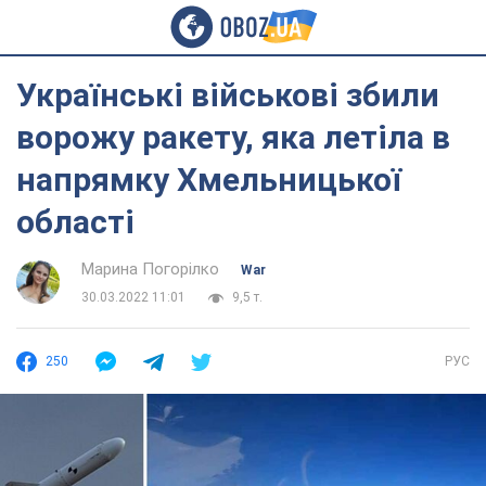
Українські військові збили
ворожу ракету, яка летіла в
напрямку Хмельницької
області
Марина Погорілко
War
30.03.2022 11:01
9,5 т.
250
РУС