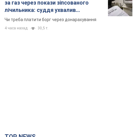
за газ через покази зіпсованого
лічильника: суддя ухвалив
неочікуване рішення
Чи треба платити борг через донарахування
4 часа назад
30,5 т.
TOP NEWS