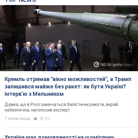
Кремль отримав "вікно можливостей", а Трамп
залишився майже без ракет: як бути Україні?
Інтерв’ю з Мельником
Думка, що в Росії закінчаться балістичні ракети, вкрай
небезпечна, наголосив експерт
7 часов назад
31,9 т.
Україна має домовленості на щомісячну