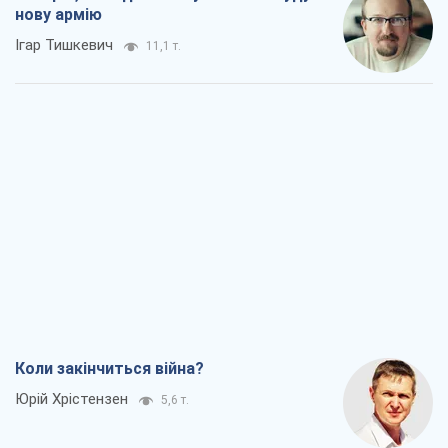
нову армію
Ігар Тишкевич
11,1 т.
Коли закінчиться війна?
Юрій Хрістензен
5,6 т.