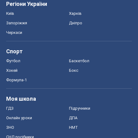
Регіони України
Київ
Харків
Запоріжжя
Дніпро
Черкаси
Спорт
Футбол
Баскетбол
Хокей
Бокс
Формула-1
Моя школа
ГДЗ
Підручники
Онлайн уроки
ДПА
ЗНО
НМТ
СНД посібники