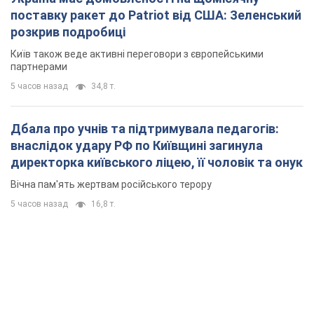
поставку ракет до Patriot від США: Зеленський
розкрив подробиці
Київ також веде активні переговори з європейськими
партнерами
5 часов назад
34,8 т.
Дбала про учнів та підтримувала педагогів:
внаслідок удару РФ по Київщині загинула
директорка київського ліцею, її чоловік та онук
Вічна пам'ять жертвам російського терору
5 часов назад
16,8 т.