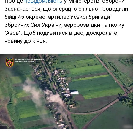
Про це
повідомляють
у Міністерстві оборони.
Зазначається, що операцію спільно проводили
бійці 45 окремої артилерійської бригади
Збройних Сил України, аеророзвідки та полку
"Азов". Щоб подивитися відео, доскрольте
новину до кінця.