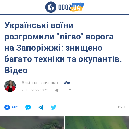
Українські воїни
розгромили "лігво" ворога
на Запоріжжі: знищено
багато техніки та окупантів.
Відео
Альбіна Панченко
War
28.05.2022 19:21
93,0 т.
682
РУС