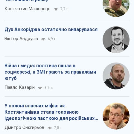
Костянтин Машовець
7,7 т.
Дух Анкоріджа остаточно випарувався
Віктор Андрусів
6,9 т.
Війна і медіа: політика пішла в
соцмережі, а ЗМІ грають за правилами
ютуб
Павло Казарін
3,7 т.
У полоні власних міфів: як
Костянтинівка стала головною
ідеологічною пасткою для російських
окупантів
Дмитро Снєгирьов
7,5 т.