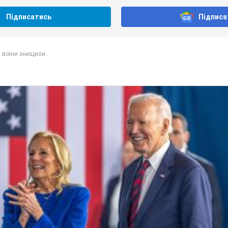
Підписатись
Підписа
і воїни знищили...