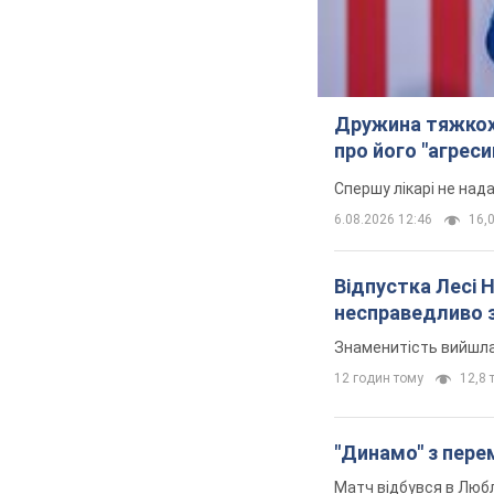
Дружина тяжкох
про його "агреси
Спершу лікарі не над
6.08.2026 12:46
16,0
Відпустка Лесі 
несправедливо 
Знаменитість вийшла 
12 годин тому
12,8 т
"Динамо" з перем
Матч відбувся в Любл