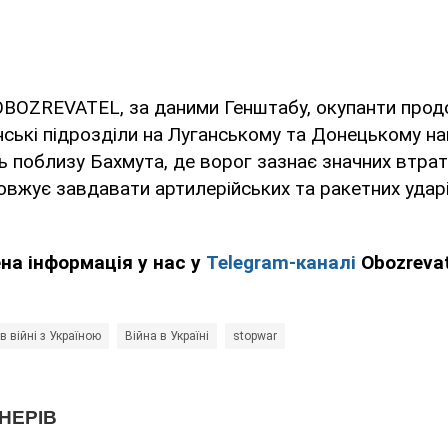
OBOZREVATEL, за даними Генштабу, окупанти пр
нські підрозділи на Луганському та Донецькому на
ть поблизу Бахмута, де ворог зазнає значних втра
вжує завдавати артилерійських та ракетних ударі
ена інформація у нас у
Telegram-каналі
Obozrevat
 в війні з Україною
Війна в Україні
stopwar