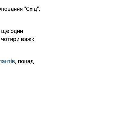
повання "Схід",
 ще один
 чотири важкі
пантів
, понад