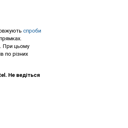
одовжують
спроби
прямках.
т. При цьому
в по різних
el. Не ведіться