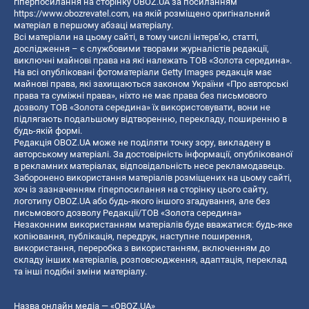
гіперпосилання на сторінку OBOZ.UA за посиланням
https://www.obozrevatel.com
, на якій розміщено оригінальний
матеріал в першому абзаці матеріалу.
Всі матеріали на цьому сайті, в тому числі інтерв’ю, статті,
дослідження – є службовими творами журналістів редакції,
виключні майнові права на які належать ТОВ «Золота середина».
На всі опубліковані фотоматеріали Getty Images редакція має
майнові права, які захищаються законом України «Про авторські
права та суміжні права», ніхто не має права без письмового
дозволу ТОВ «Золота середина» їх використовувати, вони не
підлягають подальшому відтворенню, перекладу, поширенню в
будь-якій формі.
Редакція OBOZ.UA може не поділяти точку зору, викладену в
авторському матеріалі. За достовірність інформації, опублікованої
в рекламних матеріалах, відповідальність несе рекламодавець.
Заборонено використання матеріалів розміщених на цьому сайті,
хоч із зазначенням гіперпосилання на сторінку цього сайту,
логотипу OBOZ.UA або будь-якого іншого згадування, але без
письмового дозволу Редакції/ТОВ «Золота середина»
Незаконним використанням матеріалів буде вважатися: будь-яке
копiювання, публiкацiя, передрук, наступне поширення,
використання, переробка з використанням, включенням до
складу інших матеріалів, розповсюдження, адаптація, переклад
та інші подібні зміни матеріалу.
Назва онлайн медіа — «OBOZ.UA»