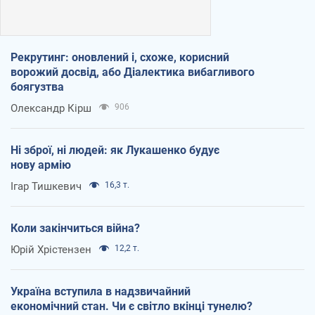
Рекрутинг: оновлений і, схоже, корисний
ворожий досвід, або Діалектика вибагливого
боягузтва
Олександр Кірш
906
Ні зброї, ні людей: як Лукашенко будує
нову армію
Ігар Тишкевич
16,3 т.
Коли закінчиться війна?
Юрій Хрістензен
12,2 т.
Україна вступила в надзвичайний
економічний стан. Чи є світло вкінці тунелю?