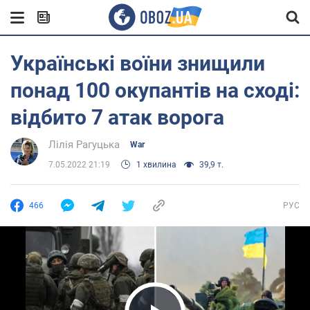
Українські воїни знищили
понад 100 окупантів на сході:
відбито 7 атак ворога
Лілія Рагуцька
War
7.05.2022 21:19
1 хвилина
39,9 т.
466
РУС