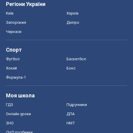
Регіони України
Київ
Харків
Запоріжжя
Дніпро
Черкаси
Спорт
Футбол
Баскетбол
Хокей
Бокс
Формула-1
Моя школа
ГДЗ
Підручники
Онлайн уроки
ДПА
ЗНО
НМТ
СНД посібники