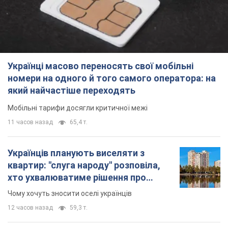
Українці масово переносять свої мобільні
номери на одного й того самого оператора: на
який найчастіше переходять
Мобільні тарифи досягли критичної межі
11 часов назад
65,4 т.
Українців планують виселяти з
квартир: "слуга народу" розповіла,
хто ухвалюватиме рішення про
знесення будинків
Чому хочуть зносити оселі українців
12 часов назад
59,3 т.