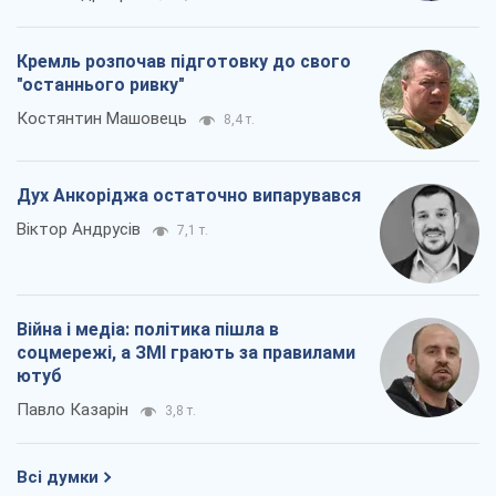
Кремль розпочав підготовку до свого
"останнього ривку"
Костянтин Машовець
8,4 т.
Дух Анкоріджа остаточно випарувався
Віктор Андрусів
7,1 т.
Війна і медіа: політика пішла в
соцмережі, а ЗМІ грають за правилами
ютуб
Павло Казарін
3,8 т.
Всі думки