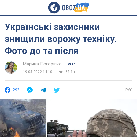
Українські захисники
знищили ворожу техніку.
Фото до та після
Марина Погорілко
War
19.05.2022 14:10
67,8 т.
292
РУС