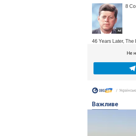
Не н
Українськ
Важливе