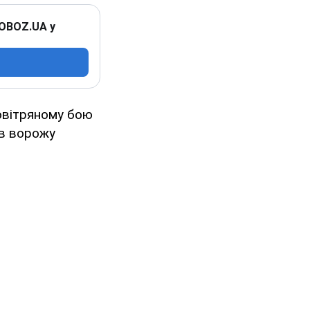
 OBOZ.UA у
повітряному бою
ив ворожу