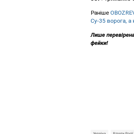
Раніше
OBOZRE
Су-35 ворога, а 
Лише перевірена
фейки!
Україна
Втрати Росії