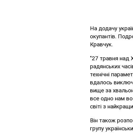
На додачу украї
окупантів. Под
Кравчук.
"27 травня над 
радянських час
технічні параме
вдалось виключн
вище за хвальони
все одно нам во
світі з найкращ
Він також розпо
групу українськ