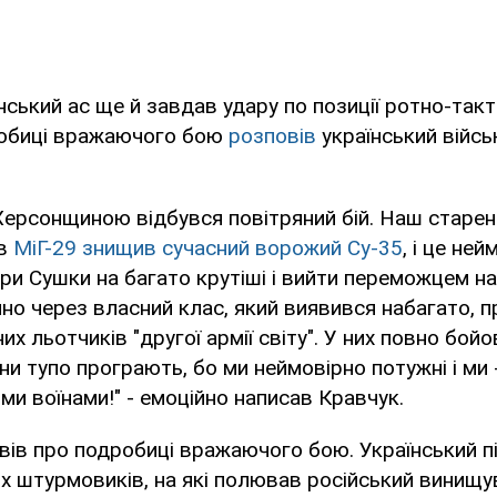
нський ас ще й завдав удару по позиції ротно-такт
робиці вражаючого бою
розповів
український війс
Херсонщиною відбувся повітряний бій. Наш старен
ів
МіГ-29 знищив сучасний ворожий Су-35
, і це ней
три Сушки на багато крутіші і вийти переможцем 
о через власний клас, який виявився набагато, п
х льотчиків "другої армії світу". У них повно бойо
ни тупо програють, бо ми неймовірно потужні і ми 
ими воїнами!" - емоційно написав Кравчук.
вів про подробиці вражаючого бою. Український п
их штурмовиків, на які полював російський винищув