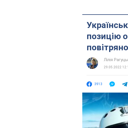
Українськ
позицію о
повітрян
Лілія Рагуць
29.05.2022 12:
3913