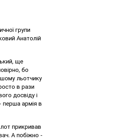
ичної групи
ьковий Анатолій
ький, ще
мовірно, бо
нашому льотчику
росто в рази
вого досвіду і
- перша армія в
ілот прикривав
ач. А побіжно -