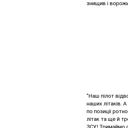
знищив і ворожий
"Наш пілот відв
наших літаків. 
по позиції ротно
літак та ще й тр
ЗСУ! Тримаймо с