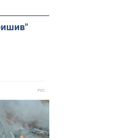
ришив"
РУС