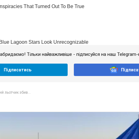
абридаємо! Тільки найважливіше - підписуйся на наш Telegram-
Підписатись
Підписа
ий льотчик збив...