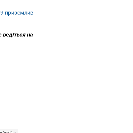
29 приземлив
е ведіться на
и України