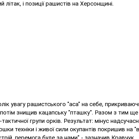
 літак, і позиції рашистів на Херсонщині.
олік увагу рашистського "аса" на себе, прикриваюч
А потім знищив кацапську "пташку". Разом з тим ще
-тактичної групи орків. Результат: мінус надсучас
ошки техніки і живої сили окупантів покришив на "в
трій, перемога буде за нами" - зазначив Кравчук.