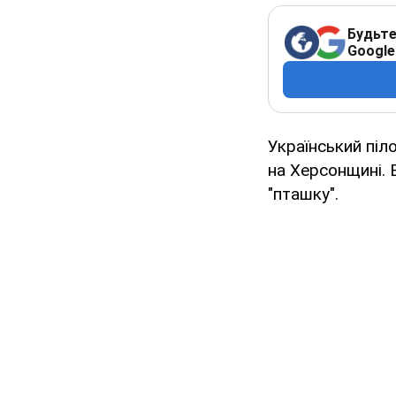
Будьте
Google
Український піл
на Херсонщині. 
"пташку".