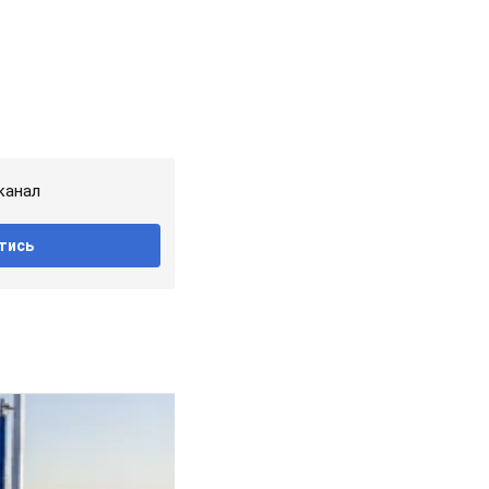
канал
тись