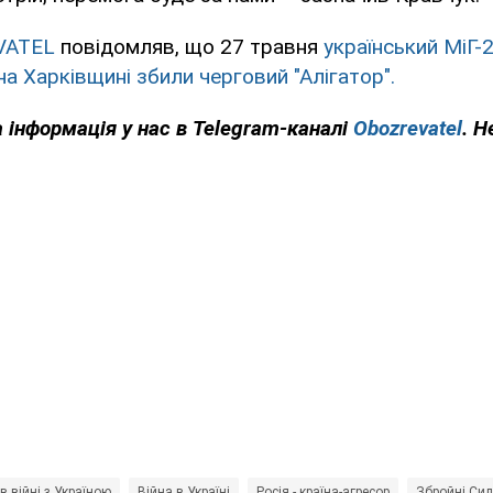
VATEL
повідомляв, що 27 травня
український МіГ-
на Харківщині збили черговий "Алігатор".
 інформація у нас в Telegram-каналі
Obozrevatel
. Н
 в війні з Україною
Війна в Україні
Росія - країна-агресор
Збройні Сил