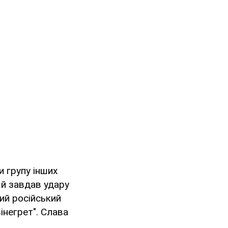
и групу інших
 й завдав удару
ний російський
інегрет". Слава