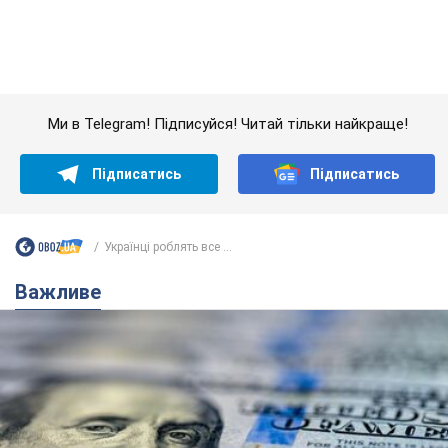
Важливе
Банки "готуються" до нового курсу долара:
українцям розповіли, чого очікувати
найближчими днями
Яким буде курс валюти в обмінниках
6.08.2026 22:58
152,2 т.
Українцям обіцяють по 850 грн від