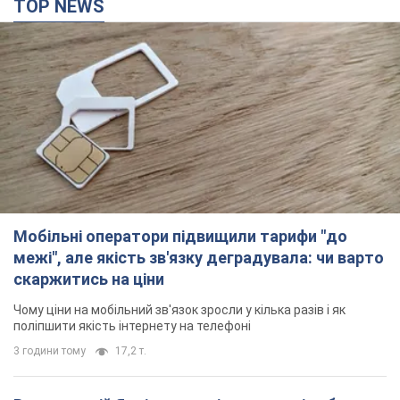
межі", але якість зв'язку деградувала: чи варто
скаржитись на ціни
Чому ціни на мобільний зв'язок зросли у кілька разів і як
поліпшити якість інтернету на телефоні
3 години тому
17,2 т.
В окупованій Ялті прогриміли потужні вибухи:
валить чорний дим. Фото і відео
Місто, ймовірно, опинилося під атакою дронів
годину тому
2,0 т.
У Коблевому на Миколаївщині стався вибух у
морі: загинув чоловік, є постраждалі
Чоловік, ймовірно, підірвався на морській міні
2 години тому
2,9 т.