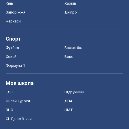
Моя школа
ГДЗ
Підручники
Онлайн уроки
ДПА
ЗНО
НМТ
СНД посібники
Авто
Тест Драйв
Електромобілі
Акції
Сервіс
Food Oboz
Рецепти
Напої
Дієти
Економіка