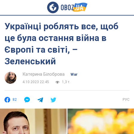
Українці роблять все, щоб
це була остання війна в
Європі та світі, –
Зеленський
Катерина Білоброва
War
4.10.2023 22:45
1,3 т.
82
РУС