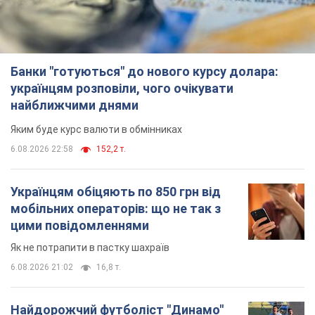
мобільних операторів: що не так з
цими повідомленнями
Як не потрапити в пастку шахраїв
6.08.2026 21:02
16,8 т.
Найдорожчий футболіст "Динамо"
забив "Карабаху" вже на 10-й хвилині
матчу. Відео
Поєдинок відбувається в Польщі
6.08.2026 20:48
7,1 т.