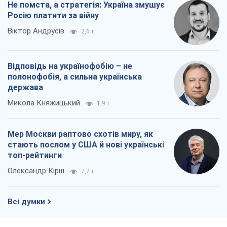
стають послом у США й нові українські
топ-рейтинги
Олександр Кірш
7,7 т.
Всі думки
Про компанію
Команда
Правова інформація
Політика конфіденційності
Реклама на сайті
Документи
Редакційна політика
Журналісти OBOZ.UA на місці
подій