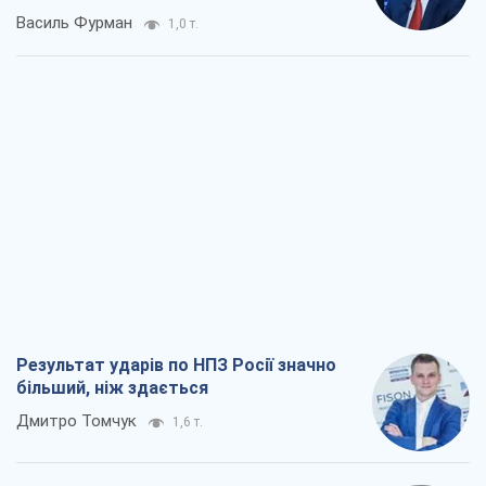
Результат ударів по НПЗ Росії значно
більший, ніж здається
Дмитро Томчук
1,6 т.
Не помста, а стратегія: Україна змушує
Росію платити за війну
Віктор Андрусів
2,6 т.
Відповідь на українофобію – не
полонофобія, а сильна українська
держава
Микола Княжицький
1,9 т.
Мер Москви раптово схотів миру, як