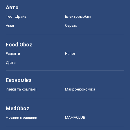
Ринки та компанії
Макроекономіка
MedOboz
Новини медицини
MAMACLUB
Шоу
Афіша
Плітки
Краса
Мода
Жіночий журнал