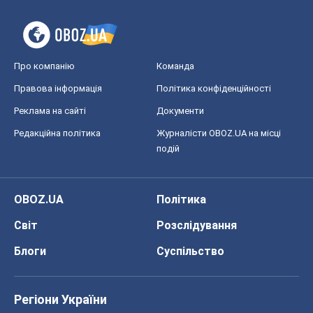
OBOZ.UA
Політика
Світ
Розслідування
Блоги
Суспільство
Регіони України
Київ
Харків
Запоріжжя
Дніпро
Черкаси
Спорт
Футбол
Баскетбол
Хокей
Бокс
Формула-1