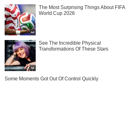
Ми в Telegram! Підписуйся! Читай тільки найкраще!
Підписатись
Підписатись
Українці роблять все ...