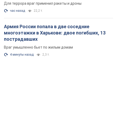
Для террора враг применил ракеты и дроны
час назад
22,2 т.
Армия России попала в две соседние
многоэтажки в Харькове: двое погибших, 13
пострадавших
Враг умышленно бьет по жилым домам
4 минуты назад
2,3 т.