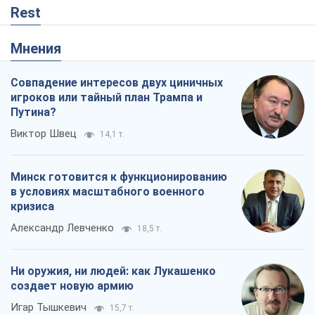
Rest
Мнения
Совпадение интересов двух циничных
игроков или тайный план Трампа и
Путина?
Виктор Швец
14,1 т.
Минск готовится к функционированию
в условиях масштабного военного
кризиса
Александр Левченко
18,5 т.
Ни оружия, ни людей: как Лукашенко
создает новую армию
Игар Тышкевич
15,7 т.