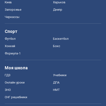
Киев
Харьков
Запорожье
Днепр
Черкассы
Спорт
Футбол
Баскетбол
Хоккей
Бокс
Формула-1
Моя школа
ГДЗ
Учебники
Онлайн уроки
ДПА
ЗНО
НМТ
СНГ решебники