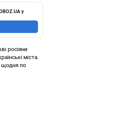
 OBOZ.UA у
кві росіяни
раїнські міста.
ь
щодня по