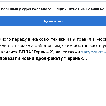
 першими у курсі головного — підпишіться на Новини на
Підписатися
йного параду військової техніки на 9 травня в Мос
кувати нарізку з озброєнням, яким обстрілюють ук
алилися БПЛА "Герань-2", які сотнями
запускают
показали новий дрон-ракету "Герань-5".