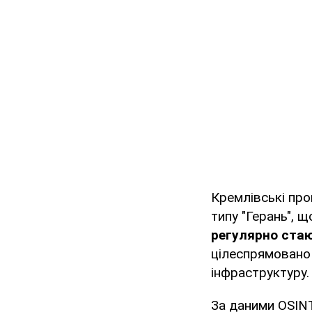
Кремлівські про
типу "Герань", щ
регулярно стаю
цілеспрямовано 
інфраструктуру.
За даними OSINT