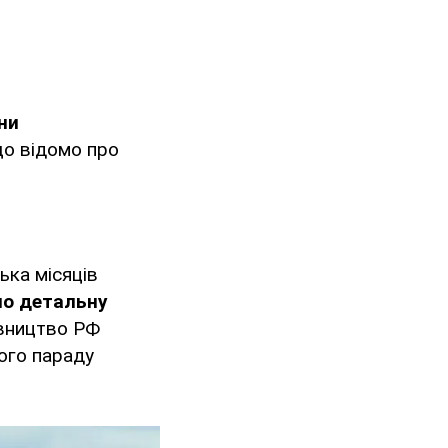
ни
що відомо про
ька місяців
ло детальну
івництво РФ
ого параду