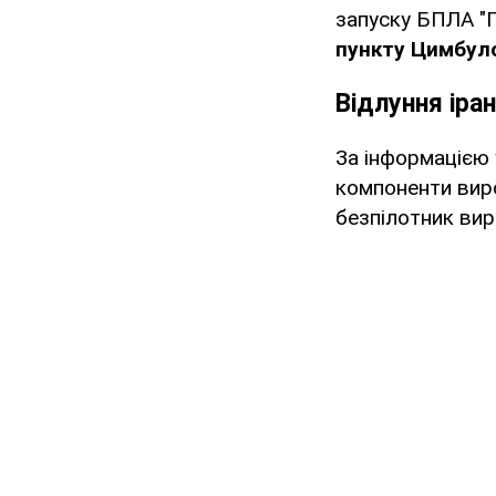
запуску БПЛА "Ге
пункту Цимбуло
Відлуння іра
За інформацією 
компоненти вир
безпілотник ви