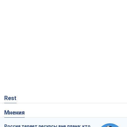
Rest
Мнения
Россия теряет ресурсы вне плана: кто
на самом деле диктует темп войны
Сергей Мисюра
828
"Мы уже переживали и худшее":
Украине не стоит поддаваться
отчаянию из-за ракетного террора
Сергей Марченко, эксперт
4,0 т.