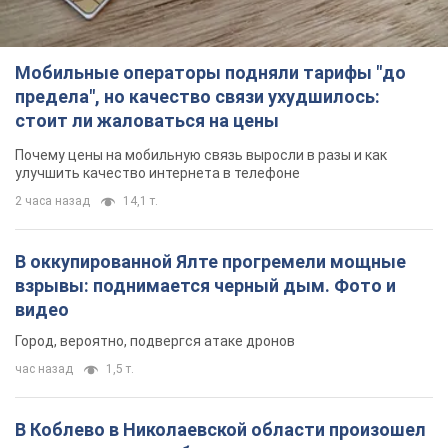
2 часа назад
14,1 т.
В оккупированной Ялте прогремели мощные
взрывы: поднимается черный дым. Фото и
видео
Город, вероятно, подвергся атаке дронов
час назад
1,5 т.
В Коблево в Николаевской области произошел
взрыв в море: погиб мужчина, есть
пострадавшие
Мужчина, вероятно, подорвался на морской мине
2 часа назад
2,6 т.