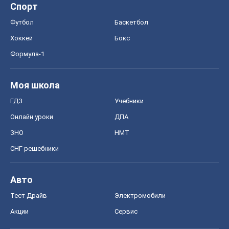
ГДЗ
Учебники
Онлайн уроки
ДПА
ЗНО
НМТ
СНГ решебники
Авто
Тест Драйв
Электромобили
Акции
Сервис
Food Oboz
Рецепты
Напитки
Диеты
Экономика
Рынки и компании
Mакроэкономика