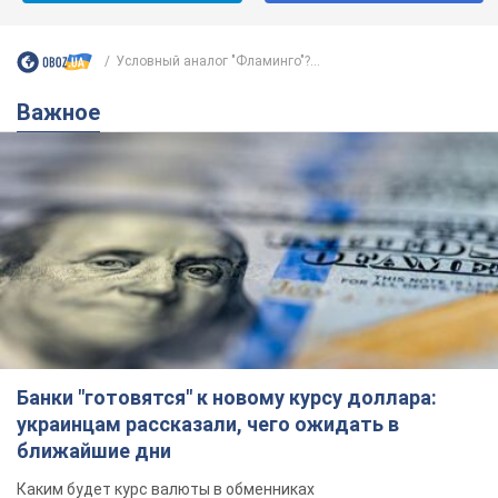
Банки "готовятся" к новому курсу доллара:
украинцам рассказали, чего ожидать в
ближайшие дни
Каким будет курс валюты в обменниках
6.08.2026 22:58
152,0 т.
Украинцам обещают по 850 грн от
мобильных операторов: что не так с
этими сообщениями
Как не попасть в ловушку мошенников
6.08.2026 21:02
16,7 т.