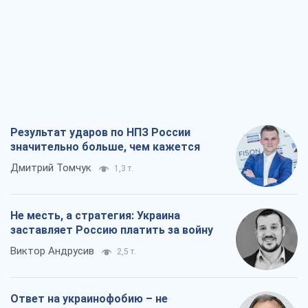
значительно больше, чем кажется
Дмитрий Томчук
1,3 т.
Не месть, а стратегия: Украина
заставляет Россию платить за войну
Виктор Андрусив
2,5 т.
Ответ на украинофобию – не
полонофобия, а сильное украинское
государство
Николай Княжицкий
1,7 т.
Мэр Москвы внезапно захотел мира,
как становятся послом в США и новые
украинские топ-рейтинги
Александр Кирш
7,2 т.