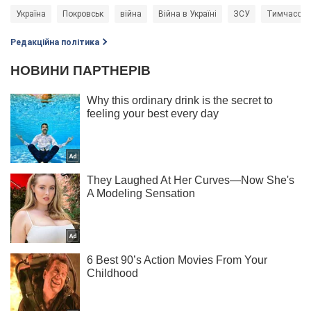
Україна
Покровськ
війна
Війна в Україні
ЗСУ
Тимчасова 
Редакційна політика