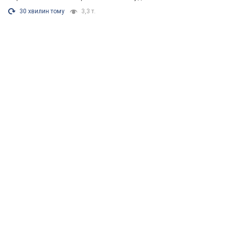
30 хвилин тому
3,3 т.