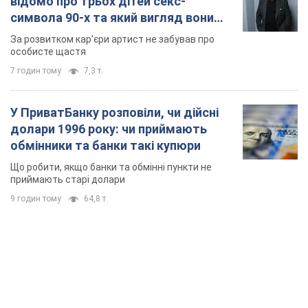
відомо про трьох дітей секс-
символа 90-х та який вигляд вони
мають
За розвитком кар'єри артист не забував про
особисте щастя
7 годин тому
7,3 т.
У ПриватБанку розповіли, чи дійсні
долари 1996 року: чи приймають
обмінники та банки такі купюри
Що робити, якщо банки та обмінні пункти не
приймають старі долари
9 годин тому
64,8 т.