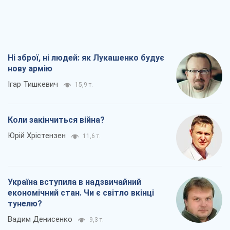
Ні зброї, ні людей: як Лукашенко будує
нову армію
Ігар Тишкевич
15,9 т.
Коли закінчиться війна?
Юрій Хрістензен
11,6 т.
Україна вступила в надзвичайний
економічний стан. Чи є світло вкінці
тунелю?
Вадим Денисенко
9,3 т.