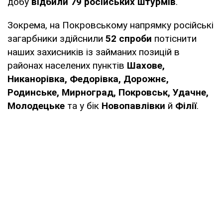
добу
відбили 79 російських штурмів
.
Зокрема, на Покровському напрямку російські
загарбники здійснили
52 спроби
потіснити
наших захисників із займаних позицій в
районах населених пунктів
Шахове,
Никанорівка, Федорівка, Дорожнє,
Родинське, Мирноград, Покровськ, Удачне,
Молодецьке
та у бік
Новопавлівки
й
Філії
.