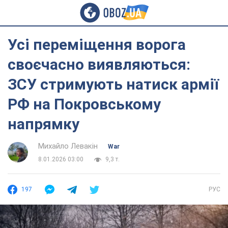
Усі переміщення ворога
своєчасно виявляються:
ЗСУ стримують натиск армії
РФ на Покровському
напрямку
Михайло Левакін
War
8.01.2026 03:00
9,3 т.
197
РУС