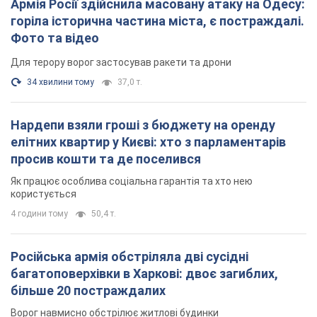
Армія Росії здійснила масовану атаку на Одесу:
горіла історична частина міста, є постраждалі.
Фото та відео
Для терору ворог застосував ракети та дрони
34 хвилини тому
37,0 т.
Нардепи взяли гроші з бюджету на оренду
елітних квартир у Києві: хто з парламентарів
просив кошти та де поселився
Як працює особлива соціальна гарантія та хто нею
користується
4 години тому
50,4 т.
Російська армія обстріляла дві сусідні
багатоповерхівки в Харкові: двоє загиблих,
більше 20 постраждалих
Ворог навмисно обстрілює житлові будинки