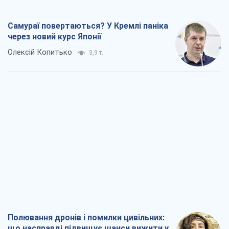
Самураї повертаються? У Кремлі паніка
через новий курс Японії
Олексій Копитько
3,9 т.
Полювання дронів і помилки цивільних:
що насправді підвищує шанси вижити у