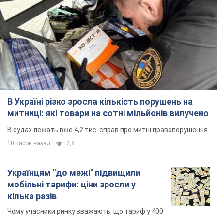
В Україні різко зросла кількість порушень на
митниці: які товари на сотні мільйонів вилучено
В судах лежать вже 4,2 тис. справ про митні правопорушення
10 часов назад
2,8 т.
Українцям "до межі" підвищили
мобільні тарифи: ціни зросли у
кілька разів
Чому учасники ринку вважають, що тариф у 400