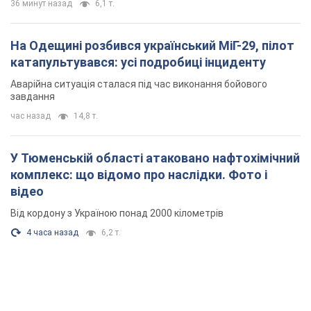
36 минут назад
6,1 т.
На Одещині розбився український МіГ-29, пілот
катапультувався: усі подробиці інциденту
Аварійна ситуація сталася під час виконання бойового
завдання
час назад
14,8 т.
У Тюменській області атаковано нафтохімічний
комплекс: що відомо про наслідки. Фото і
відео
Від кордону з Україною понад 2000 кілометрів
4 часа назад
6,2 т.