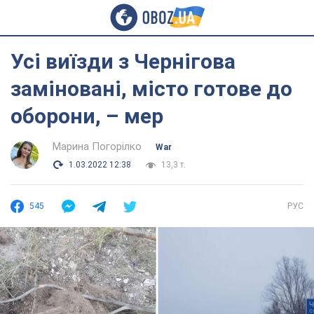
Усі виїзди з Чернігова
заміновані, місто готове до
оборони, – мер
Марина Погорілко
War
1.03.2022 12:38
13,3 т.
545
РУС