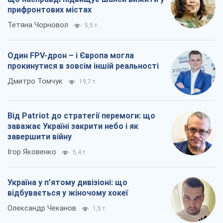
прифронтових містах
Тетяна Чорновол
5,5 т.
Один FPV-дрон – і Європа могла
прокинутися в зовсім іншій реальності
Дмитро Томчук
19,7 т.
Від Patriot до стратегії перемоги: що
заважає Україні закрити небо і як
завершити війну
Ігор Яковенко
5,4 т.
Україна у п’ятому дивізіоні: що
відбувається у жіночому хокеї
Олександр Чеканов
1,5 т.